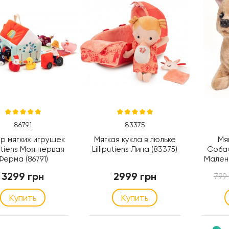
86791
83375
р мягких игрушек
Мягкая кукла в люльке
Мя
putiens Моя первая
Lilliputiens Лина (83375)
Собач
Ферма (86791)
Малень
Si
3299 грн
2999 грн
799
Купить
Купить