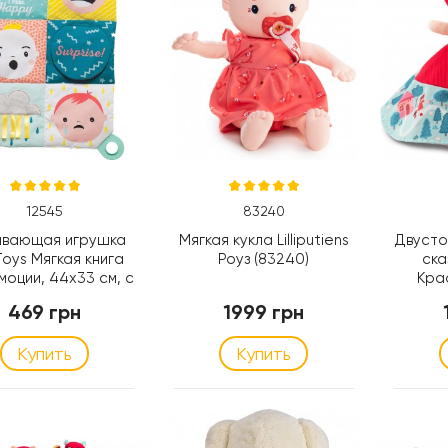
12545
83240
ивающая игрушка
Мягкая кукла Lilliputiens
Двусто
Toys Мягкая книга
Роуз (83240)
сказ
моции, 44х33 см, с
Кра
ольцом (12545)
469 грн
1999 грн
Купить
Купить