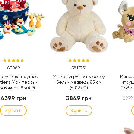
83089
5812731
р мягких игрушек
Мягкая игрушка Nicotoy
Мягка
putiens Мой первый
Белый медведь 85 см
игруш
в ковчег (83089)
(5812731)
Собач
звуков
4399 грн
3849 грн
2999
Купить
Купить