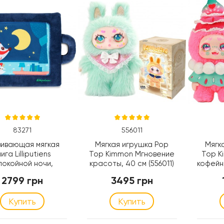
83271
556011
вивающая мягкая
Мягкая игрушка Pop
Мягк
ига Lilliputiens
Top Kimmon Мгновение
Top K
окойной ночи,
красоты, 40 см (556011)
кофейня
исичка (83271)
2799 грн
3495 грн
Купить
Купить