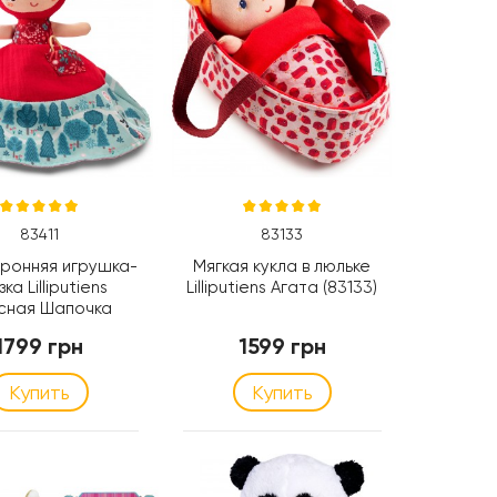
83411
83133
ронняя игрушка-
Мягкая кукла в люльке
ка Lilliputiens
Lilliputiens Агата (83133)
сная Шапочка
(83411)
1799 грн
1599 грн
Купить
Купить