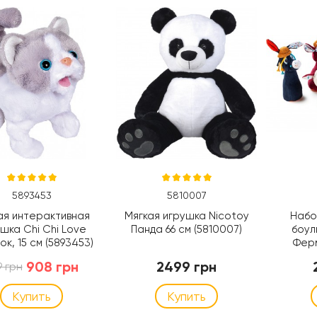
5893453
5810007
ая интерактивная
Мягкая игрушка Nicotoy
Набо
шка Chi Chi Love
Панда 66 см (5810007)
боули
ок, 15 см (5893453)
Ферм
908 грн
2499 грн
9 грн
Купить
Купить