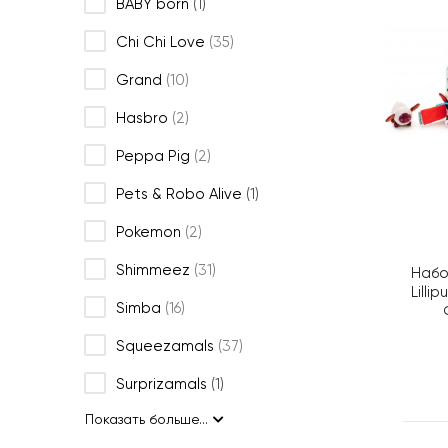
BABY born
(1)
Chi Chi Love
(35)
Grand
(10)
Hasbro
(2)
Peppa Pig
(2)
Pets & Robo Alive
(1)
Pokemon
(2)
Shimmeez
(31)
Набо
Lilli
Simba
(16)
Squeezamals
(37)
Surprizamals
(1)
Показать больше...