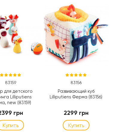
83159
83156
р для детского
Развивающий куб
нга Lilliputiens
Lilliputiens Ферма (83156)
а, new (83159)
2399 грн
2299 грн
Купить
Купить