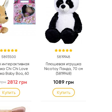
5893500
5819948
я интерактивная
Плюшевая игрушка
ка Chi Chi Love
Nicotoy Панда, 70 см
ка Baby Boo, 60
(5819948)
, 30 см (5893500)
2812 грн
1089 грн
 грн
Купить
Купить