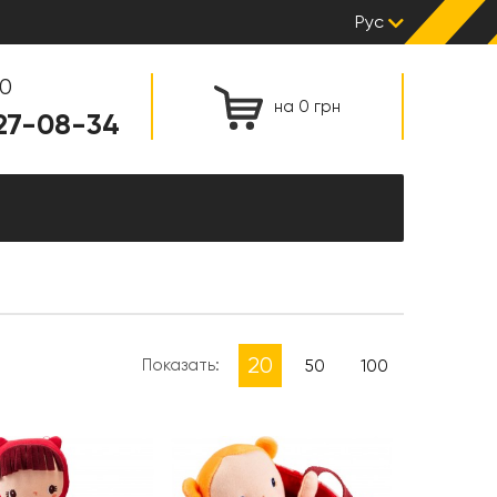
Рус
00
на 0 грн
127-08-34
20
Показать:
50
100