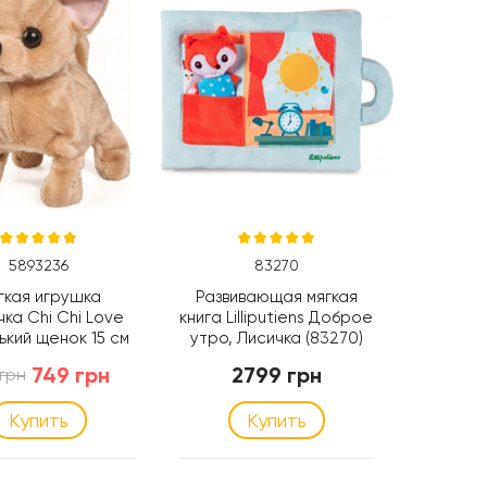
5893236
83270
гкая игрушка
Развивающая мягкая
ка Chi Chi Love
книга Lilliputiens Доброе
кий щенок 15 см
утро, Лисичка (83270)
mba (5893236)
749 грн
2799 грн
 грн
Купить
Купить