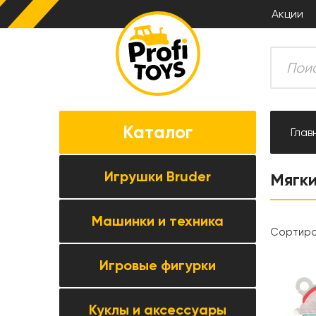
Акции
Каталог
Глав
Игрушки Bruder
Мягк
Машинки и техника
Все товары категории →
Сортиро
Комбайны
Игровые фигурки
Все товары категории →
Тракторы
Коллекционные модели
Прицепная техника
Куклы и аксессуары
Все товары категории →