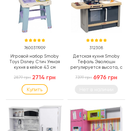
7600311909
312308
Игровой набор Smoby
Детская кухня Smoby
Toys Disney Стич Умная
Тефаль Эволюшн
кухня в кейсе 43 см
регулируется высота, с
(7600311909)
эффектом кипения
2714 грн
6976 грн
2879 грн
7399 грн
(312308)
Купить
Нет в наличии