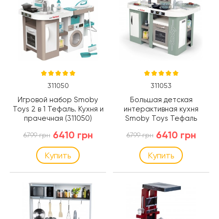
311050
311053
Игровой набор Smoby
Большая детская
Toys 2 в 1 Тефаль. Кухня и
интерактивная кухня
прачечная (311050)
Smoby Toys Тефаль
Студио с эффектом
6410 грн
6410 грн
6799 грн
6799 грн
кипения, 34 акс. (311053)
Купить
Купить