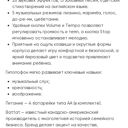
26 звуковых эффектов, 15 забавных песен, 6 детских
стихотворений на английском языке.
5 музыкальных режимов: пианино, маримба, голос,
до-ре-ми, щебетание.
Удобные кнопки Volume и Tempo позволяют
регулировать громкость и темп, а кнопка Stop
мгновенно останавливает мелодию.
Приятные на ощупь клавиши и округлые формы
корпуса делают игру комфортной и безопасной, а
яркий бирюзовый цвет и подсветка привлекают
внимание ребёнка.
Гипопофон мягко развивает ключевые навыки:
музыкальный слух;
креативность;
воображение.
Питание — 4 батарейки типа AA (в комплекте).
Battat — известный канадско-американский
производитель с многолетней историей семейного
бизнеса. Бренд делает акцент на качестве,