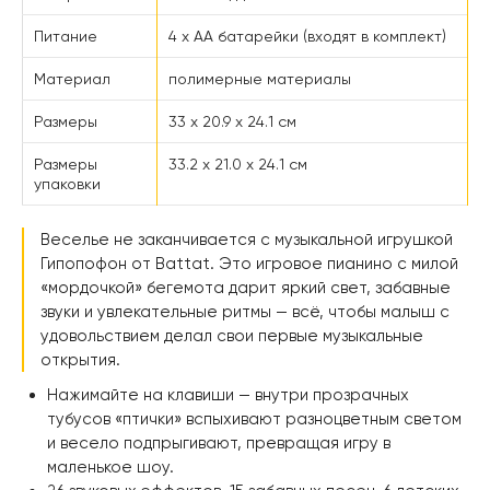
Питание
4 х AA батарейки (входят в комплект)
Материал
полимерные материалы
Размеры
33 х 20.9 х 24.1 см
Размеры
33.2 х 21.0 х 24.1 см
упаковки
Веселье не заканчивается с музыкальной игрушкой
Гипопофон от Battat. Это игровое пианино с милой
«мордочкой» бегемота дарит яркий свет, забавные
звуки и увлекательные ритмы — всё, чтобы малыш с
удовольствием делал свои первые музыкальные
открытия.
Нажимайте на клавиши — внутри прозрачных
тубусов «птички» вспыхивают разноцветным светом
и весело подпрыгивают, превращая игру в
маленькое шоу.