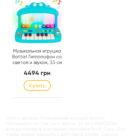
Музыкальная игрушка
Battat Гиппопофон со
светом и звуком, 33 см
(LB1650Z)
4494 грн
Купить
Купить дёшево Музыкальная игрушка Battat
Гиппопофон со светом и звуком, 33 см (LB1650Z) Вы
всегда сможете в интернет-магазине Profi-Toys. Этот
товар можно заказать с доставкой в Киев, Одессу,