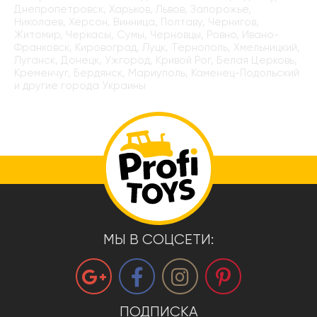
Днепропетровск, Харьков, Львов, Запорожье,
Николаев, Херсон, Винница, Полтаву, Чернигов,
Житомир, Черкасы, Сумы, Черновцы, Ровно, Ивано-
Франковск, Кировоград, Луцк, Тернополь, Хмельницкий,
Луганск, Донецк, Ужгород, Кривой Рог, Белая Церковь,
Кременчуг, Бердянск, Мариуполь, Каменец-Подольский
и другие города Украины
МЫ В СОЦСЕТИ:
ПОДПИСКА