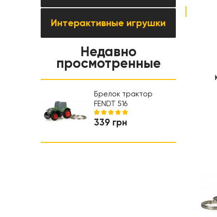
Спортивные активные игры
Столы для конструктора
Наборы для опытов, научные
Эвакуаторы
По уходу за ребенком
Детские медицинские наборы
игры и фокусы
Интерактивные игрушки
Защитная экипировка
Гаражи, Фермы, Наборы
Мобили и подвески
Детские наборы ветеринара
Детские музыкальные
инструменты
Недавно
Человечки и фигурки Bruder
Ночники и проэкторы
Салон красоты
просмотренные
Обучающие игрушки
Аксессуары и запчасти
Коляски и автокресла
Ходунки
Брелок трактор
FENDT 516
339 грн