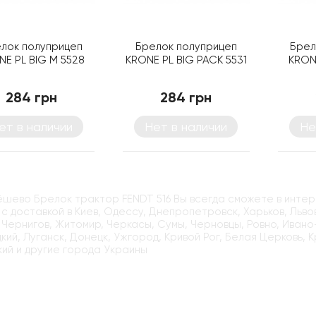
лок полуприцеп
Брелок полуприцеп
Брел
NE PL BIG M 5528
KRONE PL BIG PACK 5531
KRON
284 грн
284 грн
ет в наличии
Нет в наличии
Не
ёшево Брелок трактор FENDT 516 Вы всегда сможете в интер
 с доставкой в Киев, Одессу, Днепропетровск, Харьков, Льво
 Чернигов, Житомир, Черкасы, Сумы, Черновцы, Ровно, Ивано
кий, Луганск, Донецк, Ужгород, Кривой Рог, Белая Церковь, 
ий и другие города Украины