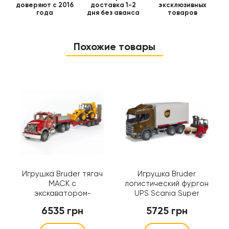
доверяют с 2016
доставка 1-2
эксклюзивных
года
дня без аванса
товаров
Похожие товары
Игрушка Bruder тягач
Игрушка Bruder
MACK с
логистический фургон
экскаватором-
UPS Scania Super
погрузчиком JCB 4CX
560R с погрузчиком
6535 грн
5725 грн
(02813)
(03582)