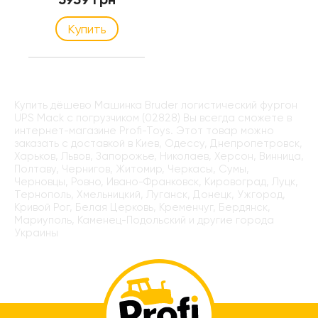
Купить
Купить дёшево Машинка Bruder логистический фургон
UPS Mack с погрузчиком (02828) Вы всегда сможете в
интернет-магазине Profi-Toys. Этот товар можно
заказать с доставкой в Киев, Одессу, Днепропетровск,
Харьков, Львов, Запорожье, Николаев, Херсон, Винница,
Полтаву, Чернигов, Житомир, Черкасы, Сумы,
Черновцы, Ровно, Ивано-Франковск, Кировоград, Луцк,
Тернополь, Хмельницкий, Луганск, Донецк, Ужгород,
Кривой Рог, Белая Церковь, Кременчуг, Бердянск,
Мариуполь, Каменец-Подольский и другие города
Украины