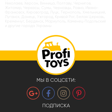
Николаев, Херсон, Винница, Полтаву, Чернигов,
Житомир, Черкасы, Сумы, Черновцы, Ровно, Ивано-
Франковск, Кировоград, Луцк, Тернополь, Хмельницкий,
Луганск, Донецк, Ужгород, Кривой Рог, Белая Церковь,
Кременчуг, Бердянск, Мариуполь, Каменец-Подольский
и другие города Украины
МЫ В СОЦСЕТИ:
ПОДПИСКА