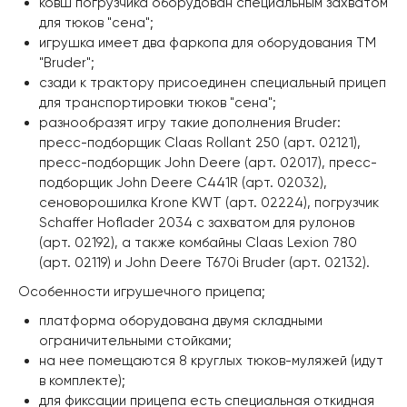
ковш погрузчика оборудован специальным захватом
для тюков "сена";
игрушка имеет два фаркопа для оборудования ТМ
"Bruder";
сзади к трактору присоединен специальный прицеп
для транспортировки тюков "сена";
разнообразят игру такие дополнения Bruder:
пресс-подборщик Claas Rollant 250 (арт. 02121),
пресс-подборщик John Deere (арт. 02017), пресс-
подборщик John Deere C441R (арт. 02032),
сеноворошилка Krone KWT (арт. 02224), погрузчик
Schaffer Hoflader 2034 с захватом для рулонов
(арт. 02192), а также комбайны Claas Lexion 780
(арт. 02119) и John Deere T670i Bruder (арт. 02132).
Особенности игрушечного прицепа;
платформа оборудована двумя складными
ограничительными стойками;
на нее помещаются 8 круглых тюков-муляжей (идут
в комплекте);
для фиксации прицепа есть специальная откидная