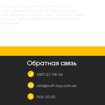
e Science с красками (GE046) Вы всегда
 с доставкой в Киев, Одессу, Днепропетровск,
нигов, Житомир, Черкасы, Сумы, Черновцы, Ровно,
, Донецк, Ужгород, Кривой Рог, Белая Церковь,
да Украины
и
Обратная связь
(067) 127-08-34
info@profi-toys.com.ua
9.00-20.00