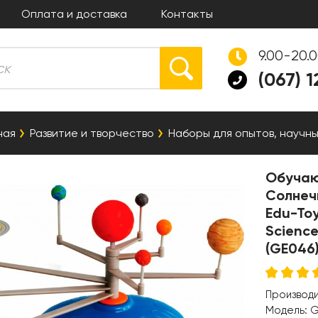
Оплата и доставка
Контакты
9.00-20.
(067) 
ная
Развитие и творчество
Наборы для опытов, научны
Обучаю
Солнеч
Edu-To
Science
(GE046
Производ
Модель:
G