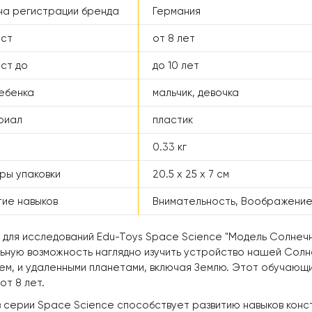
а регистрации бренда
Германия
аст
от 8 лет
ст до
до 10 лет
ебенка
мальчик, девочка
риал
пластик
0.33 кг
ры упаковки
20.5 x 25 x 7 см
тие навыков
Внимательность, Воображение
 для исследований Edu-Toys Space Science "Модель Солнечн
льную возможность наглядно изучить устройство нашей Солн
ем, и удаленными планетами, включая Землю. Этот обучающи
от 8 лет.
з серии Space Science способствует развитию навыков кон