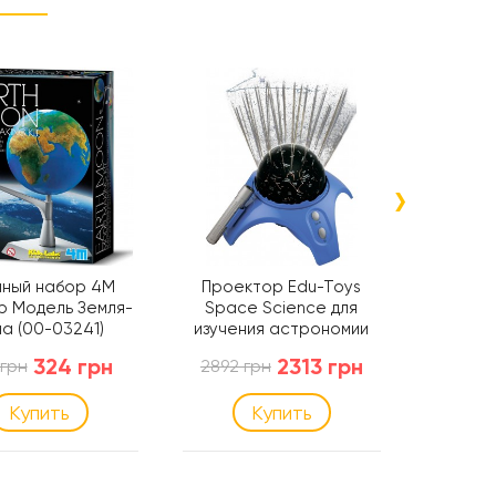
›
чный набор 4M
Проектор Edu-Toys
Набор-к
b Модель Земля-
Space Science для
Green S
а (00-03241)
изучения астрономии
на солн
(GE018)
(
324 грн
2313 грн
 грн
2892 грн
1077 
Купить
Купить