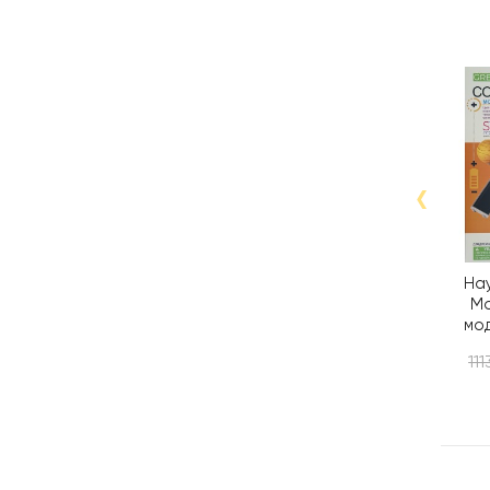
‹
На
Мо
мо
сис
111