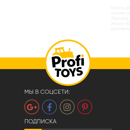
Купить 
сможете 
Харьков,
Ивано-Фр
Кременчу
МЫ В СОЦСЕТИ:
ПОДПИСКА