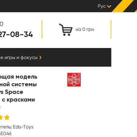
Рус
00
на 0 грн
127-08-34
е игры и фокусы
щая модель
ной системы
ys Space
 с красками
)
итель:
Edu-Toys
E046