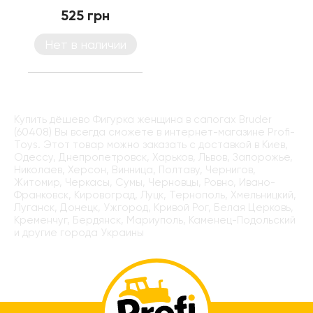
525 грн
Нет в наличии
Купить дёшево Фигурка женщина в сапогах Bruder
(60408) Вы всегда сможете в интернет-магазине Profi-
Toys. Этот товар можно заказать с доставкой в Киев,
Одессу, Днепропетровск, Харьков, Львов, Запорожье,
Николаев, Херсон, Винница, Полтаву, Чернигов,
Житомир, Черкасы, Сумы, Черновцы, Ровно, Ивано-
Франковск, Кировоград, Луцк, Тернополь, Хмельницкий,
Луганск, Донецк, Ужгород, Кривой Рог, Белая Церковь,
Кременчуг, Бердянск, Мариуполь, Каменец-Подольский
и другие города Украины