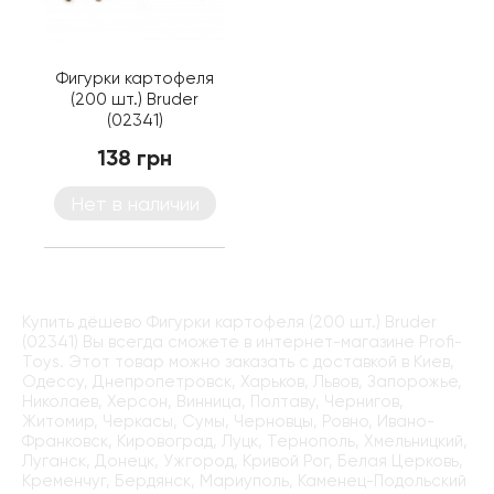
Фигурки картофеля
(200 шт.) Bruder
(02341)
138 грн
Нет в наличии
Купить дёшево Фигурки картофеля (200 шт.) Bruder
(02341) Вы всегда сможете в интернет-магазине Profi-
Toys. Этот товар можно заказать с доставкой в Киев,
Одессу, Днепропетровск, Харьков, Львов, Запорожье,
Николаев, Херсон, Винница, Полтаву, Чернигов,
Житомир, Черкасы, Сумы, Черновцы, Ровно, Ивано-
Франковск, Кировоград, Луцк, Тернополь, Хмельницкий,
Луганск, Донецк, Ужгород, Кривой Рог, Белая Церковь,
Кременчуг, Бердянск, Мариуполь, Каменец-Подольский