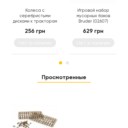
Колеса с
Игровой набор
серебристыми
мусорных баков
дисками к тракторам
Bruder (02607)
серии 2000 Bruder
256 грн
629 грн
(02316)
Нет в наличии
Нет в наличии
Просмотренные