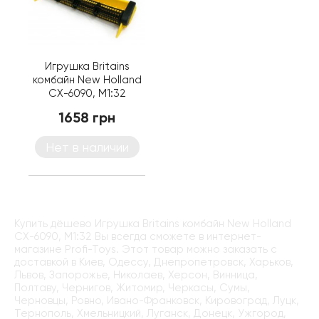
Игрушка Britains
комбайн New Holland
CX-6090, M1:32
1658 грн
Нет в наличии
Купить дёшево Игрушка Britains комбайн New Holland
CX-6090, M1:32 Вы всегда сможете в интернет-
магазине Profi-Toys. Этот товар можно заказать с
доставкой в Киев, Одессу, Днепропетровск, Харьков,
Львов, Запорожье, Николаев, Херсон, Винница,
Полтаву, Чернигов, Житомир, Черкасы, Сумы,
Черновцы, Ровно, Ивано-Франковск, Кировоград, Луцк,
Тернополь, Хмельницкий, Луганск, Донецк, Ужгород,