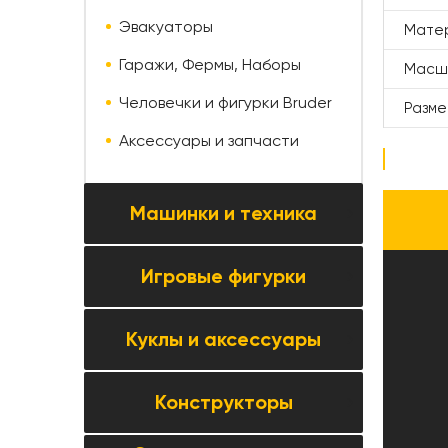
Эвакуаторы
Мате
Гаражи, Фермы, Наборы
Масш
Человечки и фигурки Bruder
Разм
Аксессуары и запчасти
Машинки и техника
Игровые фигурки
Все товары категории →
Коллекционные модели
Куклы и аксессуары
Все товары категории →
Автомобили и мотоциклы
Фигурки животных
Паркинги, треки и автосервисы
Конструкторы
Все товары категории →
Фигурки людей
Строительная и спецтехника
Куклы