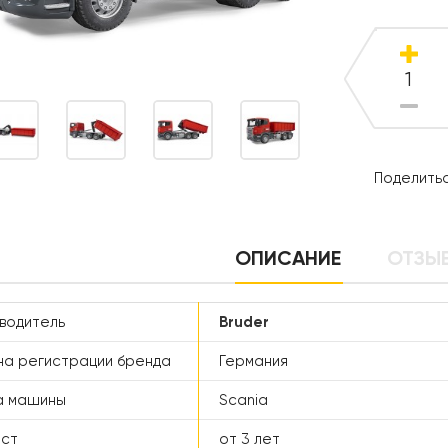
Поделитьс
ОПИСАНИЕ
ОТЗЫВ
водитель
Bruder
а регистрации бренда
Германия
а машины
Scania
аст
от 3 лет