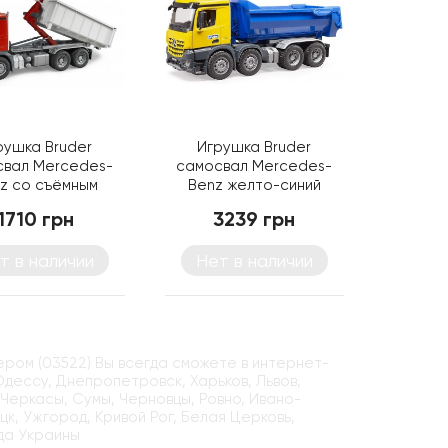
рушка Bruder
Игрушка Bruder
свал Mercedes-
самосвал Mercedes-
z со съёмным
Benz желто-синий
йнером (03622)
(03623)
1710 грн
3239 грн
т в наличии
Нет в наличии
ером (03522) Вы всегда сможете в интернет-
 Одессу, Днепропетровск, Харьков, Львов,
 Черкасы, Сумы, Черновцы, Ровно, Ивано-
цк, Ужгород, Кривой Рог, Белая Церковь,
да Украины