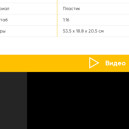
риал
Пластик
таб
1:16
еры
53.5 х 18.8 х 20.5 см
Видео