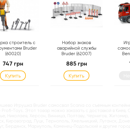
урка строитель с
Набор знаков
Иг
рументами Bruder
аварийной службы
само
(60020)
Bruder (62007)
Ben
конте
747 грн
885 грн
Купить
Купить
Не
ёшево Игрушка Bruder самосвал Scania со съёмным контейн
 Profi-Toys. Этот товар можно заказать с доставкой в Киев,
е, Николаев, Херсон, Винница, Полтаву, Чернигов, Житомир,
к, Кировоград, Луцк, Тернополь, Хмельницкий, Луганск, Доне
г, Бердянск, Мариуполь, Каменец-Подольский и другие горо