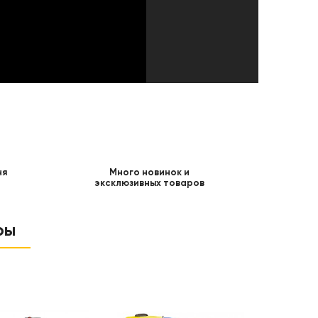
ня
Много новинок и
эксклюзивных товаров
ры