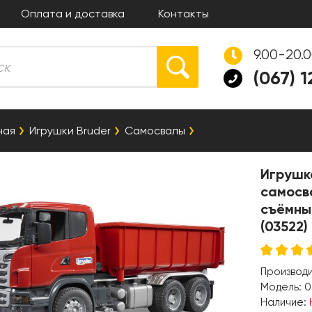
Оплата и доставка
Контакты
9.00-20.
(067) 
ная
Игрушки Bruder
Самосвалы
Игрушк
самосв
съёмны
(03522)
Производ
Модель:
0
Наличие: