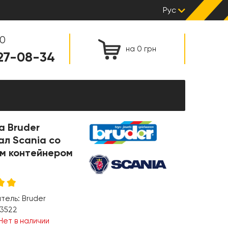
Рус
00
на 0 грн
127-08-34
а Bruder
ал Scania со
м контейнером
итель:
Bruder
3522
Нет в наличии