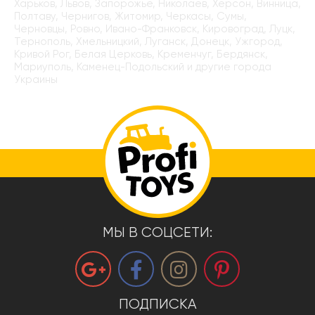
Харьков, Львов, Запорожье, Николаев, Херсон, Винница,
Полтаву, Чернигов, Житомир, Черкасы, Сумы,
Черновцы, Ровно, Ивано-Франковск, Кировоград, Луцк,
Тернополь, Хмельницкий, Луганск, Донецк, Ужгород,
Кривой Рог, Белая Церковь, Кременчуг, Бердянск,
Мариуполь, Каменец-Подольский и другие города
Украины
МЫ В СОЦСЕТИ:
ПОДПИСКА