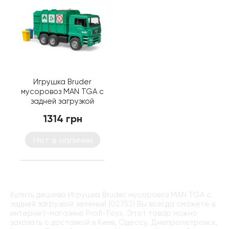
Игрушка Bruder
мусоровоз MAN TGA с
задней загрузкой
зеленый (02753)
1314 грн
Нет в наличии
Купить дёшево Игрушка Bruder мусоровоз MAN TGA с
задней загрузкой зеленый (02753) Вы всегда сможете в
интернет-магазине Profi-Toys. Этот товар можно
заказать с доставкой в Киев, Одессу, Днепропетровск,