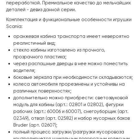
переработкой. Премиальное качество до мельчайших
деталей - девиз данной серии.
Комплектация и функциональные особенности игрушки
Scania:
оранжевая кабина транспорта имеет невероятно
реалистичный вид;
стекло кабины изготовлено из прочного,
прозрачного пластика;
через распашные дверцы в нее можно поместить
водителя;
боковые зеркала при необходимости складываются;
колеса автомобиля прорезинены и устойчивы на
различных поверхностях;
дополнительно можно приобрести: светозвуковой
модуль для кабины (арт.: 02801 и 02802), фигурки
рабочих (арт.: 60006 и 60007), снегоуборщик (арт.
02349), отвал (арт. 02582) и набор мусорных баков
Bruder (арт. 02607);
полный процесс загрузки/разгрузки мусоровоза
контролируется уникальным поворотным колесным