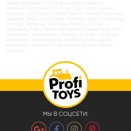
задней загрузкой (03560) Вы всегда сможете в
интернет-магазине Profi-Toys. Этот товар можно
заказать с доставкой в Киев, Одессу, Днепропетровск,
Харьков, Львов, Запорожье, Николаев, Херсон, Винница,
Полтаву, Чернигов, Житомир, Черкасы, Сумы,
Черновцы, Ровно, Ивано-Франковск, Кировоград, Луцк,
Тернополь, Хмельницкий, Луганск, Донецк, Ужгород,
Кривой Рог, Белая Церковь, Кременчуг, Бердянск,
Мариуполь, Каменец-Подольский и другие города
Украины
МЫ В СОЦСЕТИ: