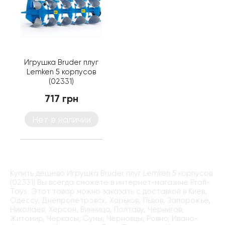
Игрушка Bruder плуг
Lemken 5 корпусов
(02331)
717 грн
Нет в наличии
Купить дёшево Игрушка Bruder плуг Lemken 5 корпусов
(02331) Вы всегда сможете в интернет-магазине Profi-
Toys. Этот товар можно заказать с доставкой в Киев,
Одессу, Днепропетровск, Харьков, Львов, Запорожье,
Николаев, Херсон, Винница, Полтаву, Чернигов,
Житомир, Черкасы, Сумы, Черновцы, Ровно, Ивано-