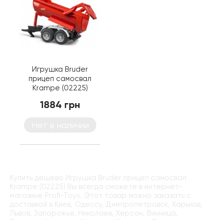
Игрушка Bruder
прицеп самосвал
Krampe (02225)
1884 грн
Нет в наличии
Купить дёшево Игрушка Bruder прицеп самосвал
Krampe (02225) Вы всегда сможете в интернет-
магазине Profi-Toys. Этот товар можно заказать с
доставкой в Киев, Одессу, Днепропетровск, Харьков,
Львов, Запорожье, Николаев, Херсон, Винница,