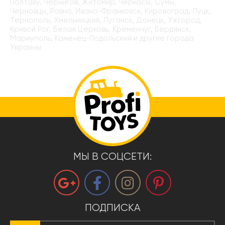
Полтаву, Чернигов, Житомир, Черкасы, Сумы,
Черновцы, Ровно, Ивано-Франковск, Кировоград, Луцк,
Тернополь, Хмельницкий, Луганск, Донецк, Ужгород,
Кривой Рог, Белая Церковь, Кременчуг, Бердянск,
Мариуполь, Каменец-Подольский и другие города
Украины
МЫ В СОЦСЕТИ:
ПОДПИСКА