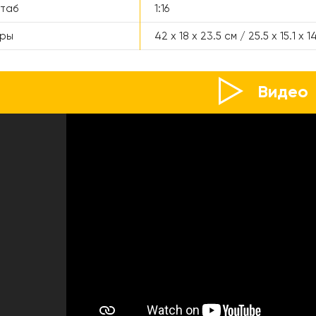
таб
1:16
еры
42 x 18 x 23.5 см / 25.5 x 15.1 x 1
Видео