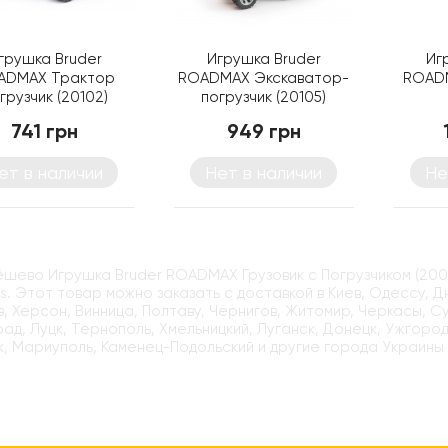
грушка Bruder
Игрушка Bruder
Иг
ADMAX Трактор
ROADMAX Экскаватор-
ROADM
грузчик (20102)
погрузчик (20105)
разрых
741 грн
949 грн
ет в наличии
Нет в наличии
Не
ёшево Игрушка Bruder ROADMAX Грузовик с Погрузчиком (200
ys. Этот товар можно заказать с доставкой в Киев, Одессу, 
, Херсон, Винница, Полтаву, Чернигов, Житомир, Черкасы, С
ад, Луцк, Тернополь, Хмельницкий, Луганск, Донецк, Ужгород
, Мариуполь, Каменец-Подольский и другие города Украины