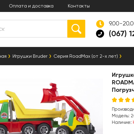
Оплата и доставка
Контакты
9.00-20.
(067) 
ная
Игрушки Bruder
Серия RoadMax (от 2-х лет)
Игрушк
ROADMA
Погрузч
Производ
Модель:
2
Наличие: