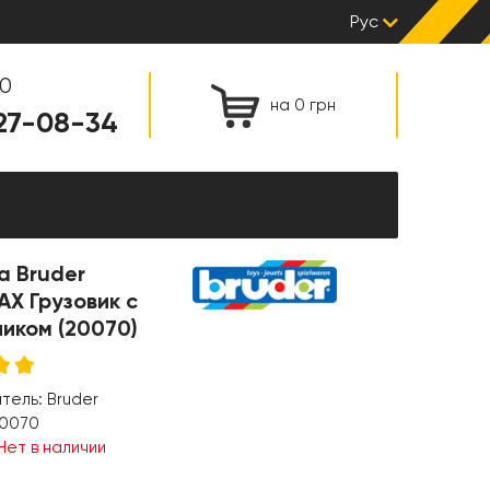
Рус
00
на 0 грн
127-08-34
а Bruder
X Грузовик с
иком (20070)
итель:
Bruder
0070
Нет в наличии