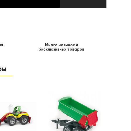
ня
Много новинок и
эксклюзивных товаров
ры