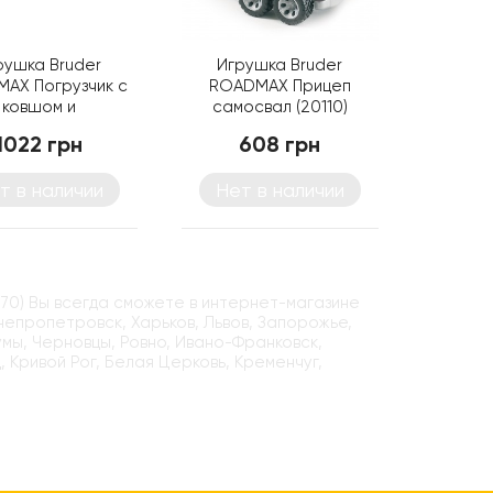
рушка Bruder
Игрушка Bruder
AX Погрузчик с
ROADMAX Прицеп
ковшом и
самосвал (20110)
лителем (20106)
1022 грн
608 грн
т в наличии
Нет в наличии
70) Вы всегда сможете в интернет-магазине
Днепропетровск, Харьков, Львов, Запорожье,
умы, Черновцы, Ровно, Ивано-Франковск,
, Кривой Рог, Белая Церковь, Кременчуг,