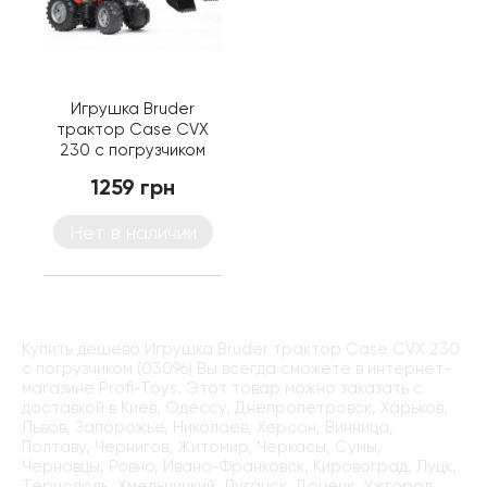
Игрушка Bruder
трактор Case CVX
230 с погрузчиком
(03096)
1259 грн
Нет в наличии
Купить дёшево Игрушка Bruder трактор Case CVX 230
с погрузчиком (03096) Вы всегда сможете в интернет-
магазине Profi-Toys. Этот товар можно заказать с
доставкой в Киев, Одессу, Днепропетровск, Харьков,
Львов, Запорожье, Николаев, Херсон, Винница,
Полтаву, Чернигов, Житомир, Черкасы, Сумы,
Черновцы, Ровно, Ивано-Франковск, Кировоград, Луцк,
Тернополь, Хмельницкий, Луганск, Донецк, Ужгород,