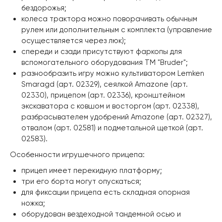
бездорожья;
колеса трактора можно поворачивать обычным
рулем или дополнительным с комплекта (управление
осуществляется через люк);
спереди и сзади присутствуют фаркопы для
вспомогательного оборудования ТМ "Bruder";
разнообразить игру можно культиватором Lemken
Smaragd (арт. 02329), сеялкой Amazone (арт.
02330), прицепом (арт. 02336), кронштейном
экскаватора с ковшом и восторгом (арт. 02338),
разбрасывателем удобрений Amazone (арт. 02327),
отвалом (арт. 02581) и подметальной щеткой (арт.
02583).
Особенности игрушечного прицепа:
прицеп имеет перекидную платформу;
три его борта могут опускаться;
для фиксации прицепа есть складная опорная
ножка;
оборудован вездеходной тандемной осью и