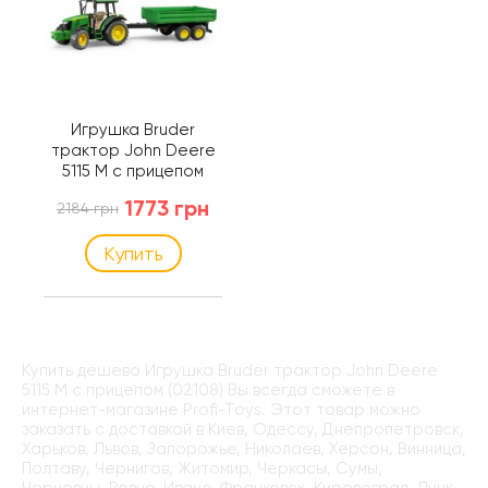
Игрушка Bruder
трактор John Deere
5115 M с прицепом
(02108)
1773 грн
2184 грн
Купить
Купить дёшево Игрушка Bruder трактор John Deere
5115 M с прицепом (02108) Вы всегда сможете в
интернет-магазине Profi-Toys. Этот товар можно
заказать с доставкой в Киев, Одессу, Днепропетровск,
Харьков, Львов, Запорожье, Николаев, Херсон, Винница,
Полтаву, Чернигов, Житомир, Черкасы, Сумы,
Черновцы, Ровно, Ивано-Франковск, Кировоград, Луцк,