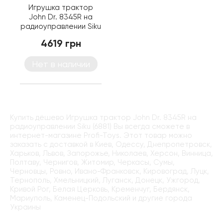
Игрушка трактор
John Dr. 8345R на
радиоуправлении Siku
(6881)
4619 грн
Нет в наличии
Купить дёшево Игрушка трактор John Dr. 8345R на
радиоуправлении Siku (6881) Вы всегда сможете в
интернет-магазине Profi-Toys. Этот товар можно
заказать с доставкой в Киев, Одессу, Днепропетровск,
Харьков, Львов, Запорожье, Николаев, Херсон, Винница,
Полтаву, Чернигов, Житомир, Черкасы, Сумы,
Черновцы, Ровно, Ивано-Франковск, Кировоград, Луцк,
Тернополь, Хмельницкий, Луганск, Донецк, Ужгород,
Кривой Рог, Белая Церковь, Кременчуг, Бердянск,
Мариуполь, Каменец-Подольский и другие города
Украины