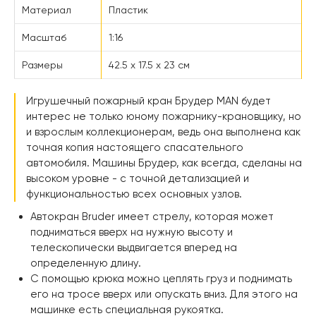
Материал
Пластик
Масштаб
1:16
Размеры
42.5 х 17.5 х 23 см
Игрушечный пожарный кран Брудер MAN будет
интерес не только юному пожарнику-крановщику, но
и взрослым коллекционерам, ведь она выполнена как
точная копия настоящего спасательного
автомобиля. Машины Брудер, как всегда, сделаны на
высоком уровне - с точной детализацией и
функциональностью всех основных узлов.
Автокран Bruder имеет стрелу, которая может
подниматься вверх на нужную высоту и
телескопически выдвигается вперед на
определенную длину.
С помощью крюка можно цеплять груз и поднимать
его на тросе вверх или опускать вниз. Для этого на
машинке есть специальная рукоятка.