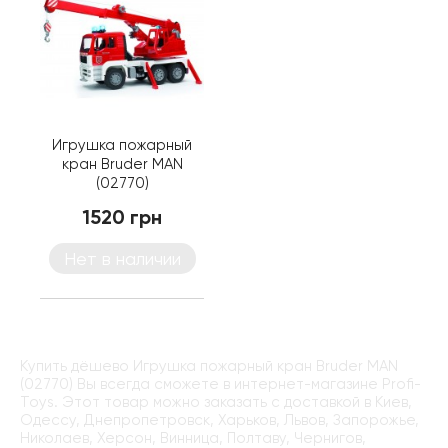
Игрушка пожарный
кран Bruder MAN
(02770)
1520 грн
Нет в наличии
Купить дёшево Игрушка пожарный кран Bruder MAN
(02770) Вы всегда сможете в интернет-магазине Profi-
Toys. Этот товар можно заказать с доставкой в Киев,
Одессу, Днепропетровск, Харьков, Львов, Запорожье,
Николаев, Херсон, Винница, Полтаву, Чернигов,