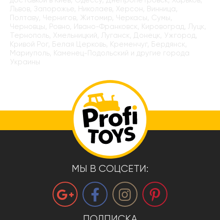
Львов, Запорожье, Николаев, Херсон, Винница,
Полтаву, Чернигов, Житомир, Черкасы, Сумы,
Черновцы, Ровно, Ивано-Франковск, Кировоград, Луцк,
Тернополь, Хмельницкий, Луганск, Донецк, Ужгород,
Кривой Рог, Белая Церковь, Кременчуг, Бердянск,
Мариуполь, Каменец-Подольский и другие города
Украины
МЫ В СОЦСЕТИ:
ПОДПИСКА