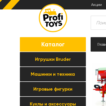
Акции
Каталог
Глав
Игрушки Bruder
Машинки и техника
Все товары категории →
Комбайны
Игровые фигурки
Все товары категории →
Тракторы
Коллекционные модели
Прицепная техника
Куклы и аксессуары
Все товары категории →