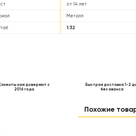
аст
от 14 лет
риал
Металл
таб
1:32
Клиенты нам доверяют с
Быстрая доставка 1-2 д
2016 года
без аванса
Похожие това