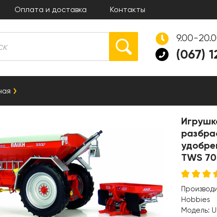
Оплата и доставка
Контакты
9.00-20.
(067) 
ная
Игрушк
разбра
удобре
TWS 700
Производ
Hobbies
Модель:
U