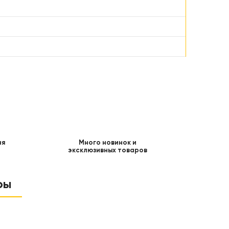
ня
Много новинок и
эксклюзивных товаров
ры