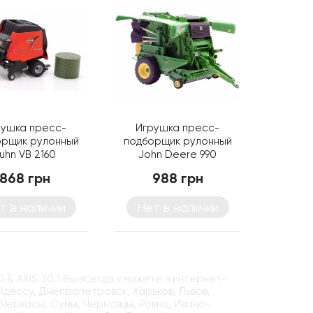
рушка пресс-
Игрушка пресс-
орщик рулонный
подборщик рулонный
uhn VB 2160
John Deere 990
868 грн
988 грн
т в наличии
Нет в наличии
 AXIS 30.1 Вы всегда сможете в интернет-
 Одессу, Днепропетровск, Харьков, Львов,
 Черкасы, Сумы, Черновцы, Ровно, Ивано-