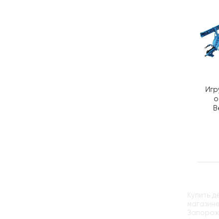
Игр
о
B
Купить 
магазине
Запорожь