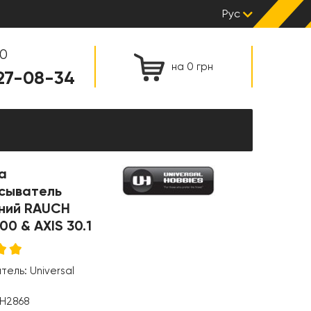
Рус
00
на 0 грн
127-08-34
а
сыватель
ний RAUCH
0 & AXIS 30.1
итель:
Universal
H2868