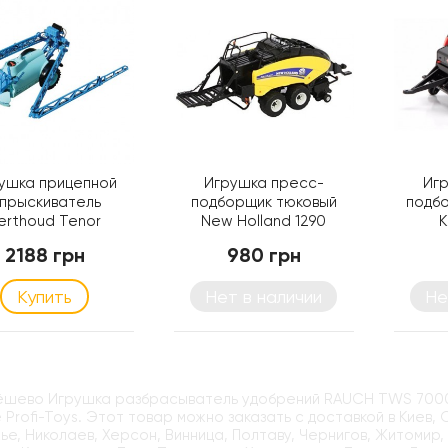
ушка прицепной
Игрушка пресс-
Иг
прыскиватель
подборщик тюковый
подб
erthoud Tenor
New Holland 1290
K
2188 грн
980 грн
Купить
Нет в наличии
Не
дёшево Игрушка разбрасыватель удобрений RAUCH TWS 7000 &
 Profi-Toys. Этот товар можно заказать с доставкой в Киев,
е, Николаев, Херсон, Винница, Полтаву, Чернигов, Житомир,