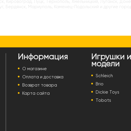
к, Кировоград, Луцк, Тернополь, Хмельницкий, Луганск, Доне
г, Бердянск, Мариуполь, Каменец-Подольский и другие горо
Информация
Игрушки 
модели
О магазине
Schleich
Оплата и доставка
Brio
Возврат товара
Dickie Toys
Карта сайта
Tobots