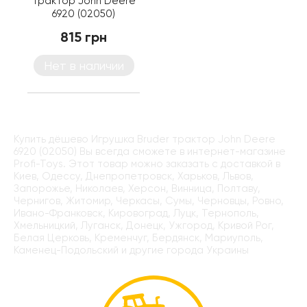
трактор John Deere
6920 (02050)
815 грн
Нет в наличии
Купить дёшево Игрушка Bruder трактор John Deere
6920 (02050) Вы всегда сможете в интернет-магазине
Profi-Toys. Этот товар можно заказать с доставкой в
Киев, Одессу, Днепропетровск, Харьков, Львов,
Запорожье, Николаев, Херсон, Винница, Полтаву,
Чернигов, Житомир, Черкасы, Сумы, Черновцы, Ровно,
Ивано-Франковск, Кировоград, Луцк, Тернополь,
Хмельницкий, Луганск, Донецк, Ужгород, Кривой Рог,
Белая Церковь, Кременчуг, Бердянск, Мариуполь,
Каменец-Подольский и другие города Украины