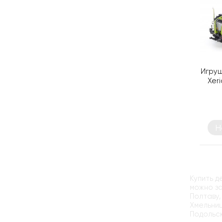
Игруш
Xer
Н
Купить д
можно за
Полтаву,
Хмельниц
Подольск