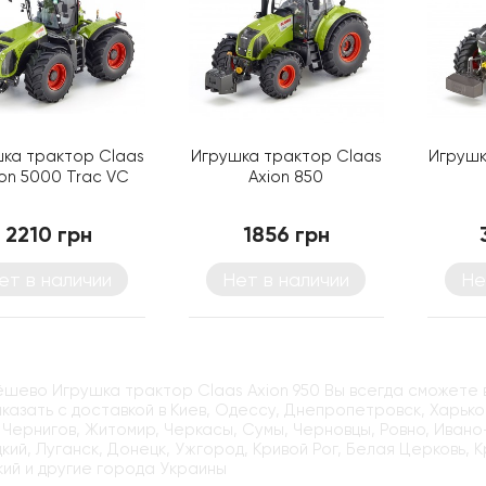
ка трактор Claas
Игрушка трактор Claas
Игрушк
ion 5000 Trac VC
Axion 850
2210 грн
1856 грн
ет в наличии
Нет в наличии
Не
ёшево Игрушка трактор Claas Axion 950 Вы всегда сможете в
казать с доставкой в Киев, Одессу, Днепропетровск, Харьков
 Чернигов, Житомир, Черкасы, Сумы, Черновцы, Ровно, Ивано
кий, Луганск, Донецк, Ужгород, Кривой Рог, Белая Церковь, 
ий и другие города Украины