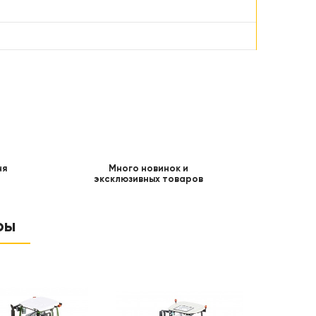
ня
Много новинок и
эксклюзивных товаров
ры