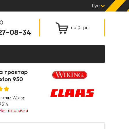
Рус
00
на 0 грн
127-08-34
а трактор
xion 950
итель:
Wiking
7314
Нет в наличии