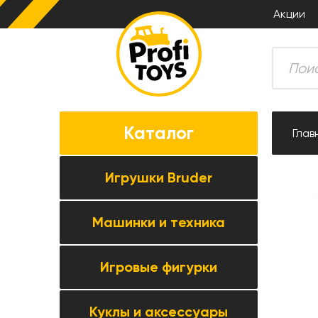
Акции
Каталог
Глав
Игрушки Bruder
Машинки и техника
Все товары категории →
Комбайны
Игровые фигурки
Все товары категории →
Тракторы
Коллекционные модели
Прицепная техника
Куклы и аксессуары
Все товары категории →