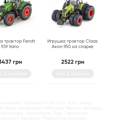
а трактор Fendt
Игрушка трактор Claas
939 Vario
Axion 950 на спарке
3437 грн
2522 грн
т в наличии
Нет в наличии
 интернет-магазине Profi-Toys. Этот товар
, Львов, Запорожье, Николаев, Херсон, Винница,
-Франковск, Кировоград, Луцк, Тернополь,
Кременчуг, Бердянск, Мариуполь, Каменец-