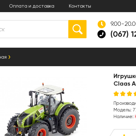
Оплата и доставка
Контакты
9.00-20.
(067) 
ная
Игрушк
Claas A
Производ
Модель:
7
Наличие: