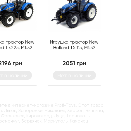
ка трактор New
Игрушка трактор New
nd Т7.225, M1:32
Holland Т5.115, M1:32
2196 грн
2051 грн
т в наличии
Нет в наличии
те в интернет-магазине Profi-Toys. Этот товар
, Львов, Запорожье, Николаев, Херсон, Винница,
-Франковск, Кировоград, Луцк, Тернополь,
Кременчуг, Бердянск, Мариуполь, Каменец-