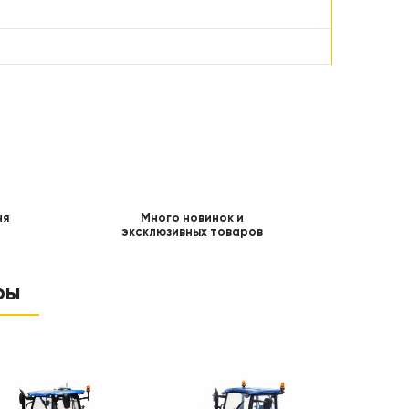
ня
Много новинок и
эксклюзивных товаров
ры