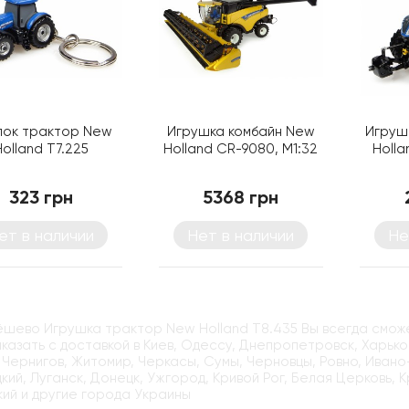
лок трактор New
Игрушка комбайн New
Игруш
Holland T7.225
Holland CR-9080, M1:32
Holla
323 грн
5368 грн
ет в наличии
Нет в наличии
Не
ёшево Игрушка трактор New Holland T8.435 Вы всегда сможе
казать с доставкой в Киев, Одессу, Днепропетровск, Харьков
 Чернигов, Житомир, Черкасы, Сумы, Черновцы, Ровно, Ивано
кий, Луганск, Донецк, Ужгород, Кривой Рог, Белая Церковь, 
ий и другие города Украины