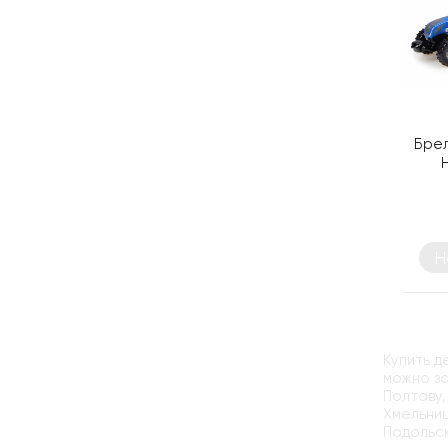
Бре
Н
Купить д
можно за
Полтаву,
Хмельниц
Подольск