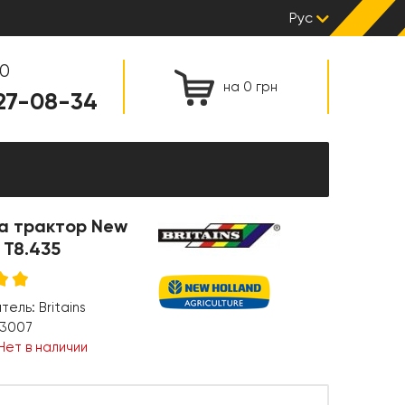
Рус
00
на 0 грн
127-08-34
а трактор New
 T8.435
итель:
Britains
3007
Нет в наличии