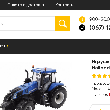
Оплата и доставка
Контакты
9.00-20.
(067) 
ная
Игрушк
Holland
Производ
Модель:
4
Наличие: