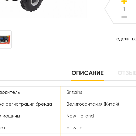
Поделитьс
ОПИСАНИЕ
ОТЗЫВ
водитель
Britains
а регистрации бренда
Великобритания (Китай)
а машины
New Holland
аст
от 3 лет