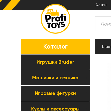
Акции
Каталог
Глав
Игрушки Bruder
Машинки и техника
Все товары категории →
Комбайны
Игровые фигурки
Все товары категории →
Тракторы
Коллекционные модели
Прицепная техника
Куклы и аксессуары
Все товары категории →