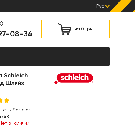
Рус
00
на 0 грн
127-08-34
 Schleich
д Шляйх
итель:
Schleich
4748
Нет в наличии