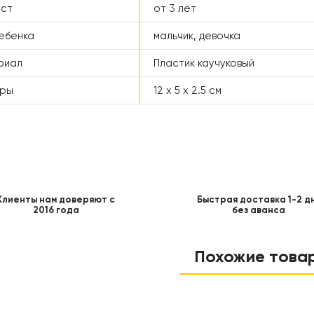
аст
от 3 лет
ебенка
мальчик, девочка
риал
Пластик каучуковый
еры
12 х 5 х 2.5 см
Клиенты нам доверяют с
Быстрая доставка 1-2 д
2016 года
без аванса
Похожие това