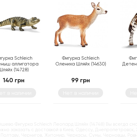
гурка Schleich
Фигурка Schleich
Фиг
ныш аллигатора
Олениха Шляйх (14630)
Детен
Шляйх (14728)
140 грн
99 грн
ет в наличии
Нет в наличии
Не
ёшево Фигурка Schleich Леопард Шляйх (14748) Вы всегда см
жно заказать с доставкой в Киев, Одессу, Днепропетровск, 
 Полтаву, Чернигов, Житомир, Черкасы, Сумы, Черновцы, Ров