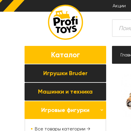
Акции
Каталог
Глав
Игрушки Bruder
Машинки и техника
Все товары категории →
Комбайны
Игровые фигурки
Все товары категории →
Тракторы
Коллекционные модели
Прицепная техника
Все товары категории →