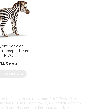
урка Schleich
ыш зебры Шляйх
(14393)
143 грн
т в наличии
ожете в интернет-магазине Profi-Toys. Этот
Харьков, Львов, Запорожье, Николаев, Херсон,
но, Ивано-Франковск, Кировоград, Луцк,