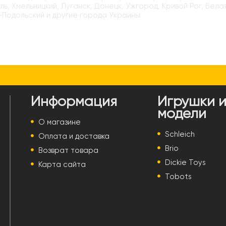
ь, Хмельницкий, Луганск, Донецк, Ужгород, Кривой Рог, Бела
-Подольский и другие города Украины
Информация
Игрушки 
модели
О магазине
Schleich
Оплата и доставка
Brio
Возврат товара
Dickie Toys
Карта сайта
Tobots