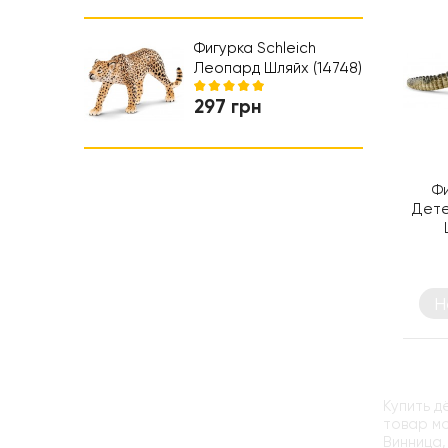
Коляски и автокресла
Ходунки
Фигурка Schleich
Леопард Шляйх (14748)
297 грн
Фи
Дете
Н
Купить д
товар мо
Винница,