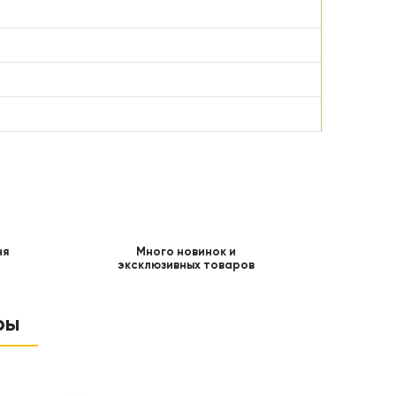
ня
Много новинок и
эксклюзивных товаров
ры