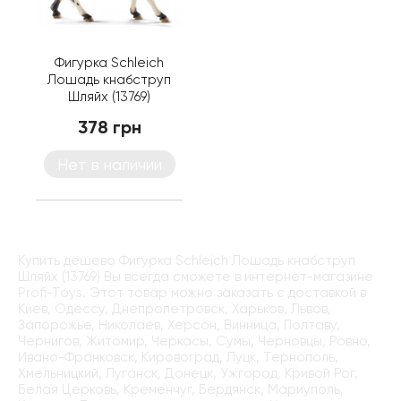
Фигурка Schleich
Лошадь кнабструп
Шляйх (13769)
378 грн
Нет в наличии
Купить дёшево Фигурка Schleich Лошадь кнабструп
Шляйх (13769) Вы всегда сможете в интернет-магазине
Profi-Toys. Этот товар можно заказать с доставкой в
Киев, Одессу, Днепропетровск, Харьков, Львов,
Запорожье, Николаев, Херсон, Винница, Полтаву,
Чернигов, Житомир, Черкасы, Сумы, Черновцы, Ровно,
Ивано-Франковск, Кировоград, Луцк, Тернополь,
Хмельницкий, Луганск, Донецк, Ужгород, Кривой Рог,
Белая Церковь, Кременчуг, Бердянск, Мариуполь,