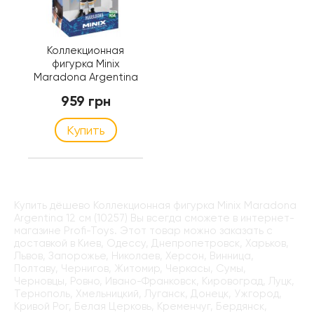
Коллекционная
фигурка Minix
Maradona Argentina
12 см (10257)
959 грн
Купить
Купить дёшево Коллекционная фигурка Minix Maradona
Argentina 12 см (10257) Вы всегда сможете в интернет-
магазине Profi-Toys. Этот товар можно заказать с
доставкой в Киев, Одессу, Днепропетровск, Харьков,
Львов, Запорожье, Николаев, Херсон, Винница,
Полтаву, Чернигов, Житомир, Черкасы, Сумы,
Черновцы, Ровно, Ивано-Франковск, Кировоград, Луцк,
Тернополь, Хмельницкий, Луганск, Донецк, Ужгород,
Кривой Рог, Белая Церковь, Кременчуг, Бердянск,