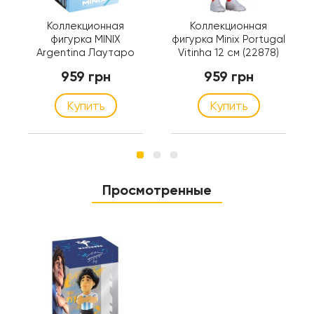
Коллекционная
Коллекционная
фигурка MINIX
фигурка Minix Portugal
Argentina Лаутаро
Vitinha 12 см (22878)
Мартинес, 12 см
959 грн
959 грн
(22595)
Купить
Купить
Просмотренные