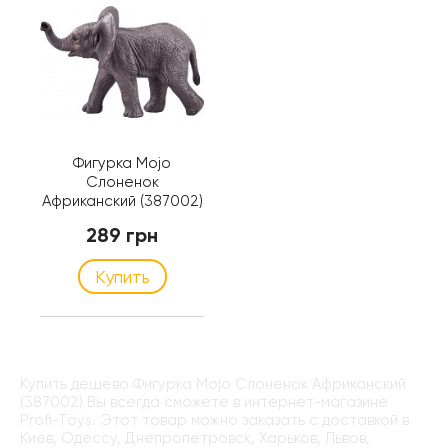
Фигурка Mojo
Слоненок
Африканский (387002)
289 грн
Купить
Купить дёшево Фигурка Mojo Слоненок Африканский
(387002) Вы всегда сможете в интернет-магазине
Profi-Toys. Этот товар можно заказать с доставкой в
Киев, Одессу, Днепропетровск, Харьков, Львов,