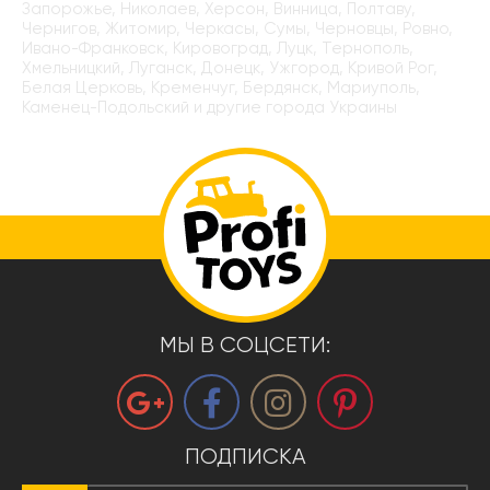
Запорожье, Николаев, Херсон, Винница, Полтаву,
Чернигов, Житомир, Черкасы, Сумы, Черновцы, Ровно,
Ивано-Франковск, Кировоград, Луцк, Тернополь,
Хмельницкий, Луганск, Донецк, Ужгород, Кривой Рог,
Белая Церковь, Кременчуг, Бердянск, Мариуполь,
Каменец-Подольский и другие города Украины
МЫ В СОЦСЕТИ:
ПОДПИСКА