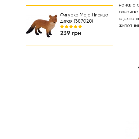
Коляски и автокресла
начала с
означает
Ходунки
Фигурка Mojo Лисица
вдохновл
дикая (387028)
животным
239 грн