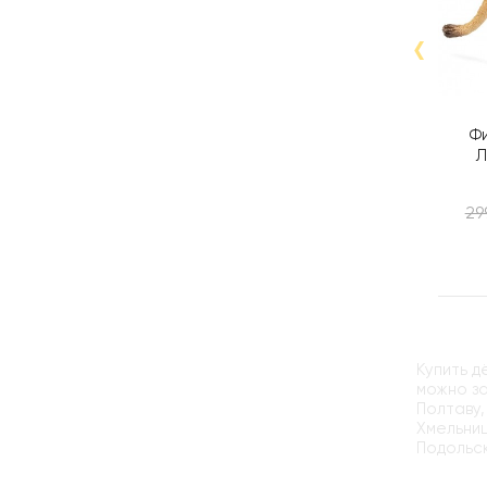
‹
Фи
Л
29
Купить д
можно за
Полтаву,
Хмельниц
Подольск