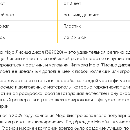
аст
от 3 лет
ебенка
мальчик, девочка
риал
Пластик
еры
7 x 2 x 5 см
а Mojo Лисица дикая (387028) – это удивительная реплика о
де. Лисицы известны своей яркой рыжей шерстью и пушисты
роваться к различным условиям. Фигурка Mojo "Лисица дика
лает её идеальным дополнением к любой коллекции или игро
ое качество и детальная проработка каждой части фигурки
асные и долговечные материалы, которые гарантируют дли
стичная раскраска, соответствующая естественному окрас
ьный размер для игр и коллекционирования – фигурка прек
рии.
ая в 2009 году, компания Mojo быстро завоевала популярн
для игр и коллекционирования. Под брендом Mojofun, в янва
 Главной миссией компании всегда было создание лучших по 