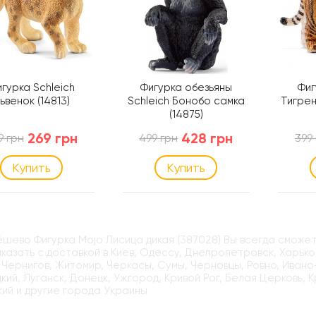
гурка Schleich
Фигурка обезьяны
Фиг
ьвенок (14813)
Schleich Бонобо самка
Тигрен
(14875)
269 грн
428 грн
9 грн
499 грн
399
Купить
Купить
ёшево Фигурка Mojo Лисица дикая (387028) Вы всегда сможет
казать с доставкой в Киев, Одессу, Днепропетровск, Харьков
 Чернигов, Житомир, Черкасы, Сумы, Черновцы, Ровно, Ивано
кий, Луганск, Донецк, Ужгород, Кривой Рог, Белая Церковь, 
ий и другие города Украины