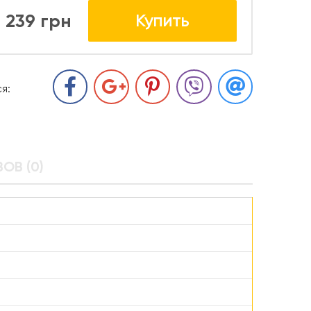
239 грн
Купить
я:
ОВ (0)