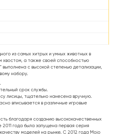
дного из самых хитрых и умных животных в
м хвостом, а также своей способностью
я" выполнена с высокой степенью детализации,
вому набору.
.
тельный срок службы.
у лисицы, тщательно нанесена вручную.
расно вписывается в различные игровые
ость благодаря созданию высококачественных
ре 2011 года была запущена первая серия
качеству моделей на рынке. С 2012 года Mojo