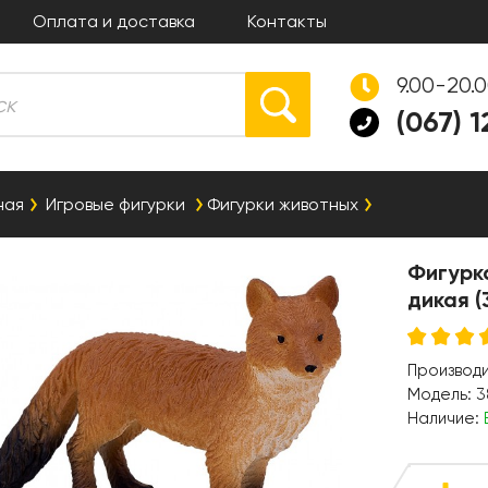
Оплата и доставка
Контакты
9.00-20.
(067) 
ная
Игровые фигурки
Фигурки животных
Фигурк
дикая (
Производ
Модель:
3
Наличие: