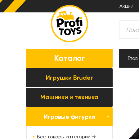
Акции
Каталог
Глав
Игрушки Bruder
Машинки и техника
Все товары категории →
Комбайны
Игровые фигурки
Все товары категории →
Тракторы
Коллекционные модели
Прицепная техника
Все товары категории →