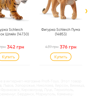
›
урка Schleich
Фигурка Schleich Пума
Фигу
ок Шляйх (14730)
(14853)
Японская
342 грн
376 грн
 грн
439 грн
499 г
Купить
Купить
е в интернет-магазине Profi-Toys. Этот товар
, Львов, Запорожье, Николаев, Херсон, Винница,
-Франковск, Кировоград, Луцк, Тернополь,
Кременчуг, Бердянск, Мариуполь, Каменец-