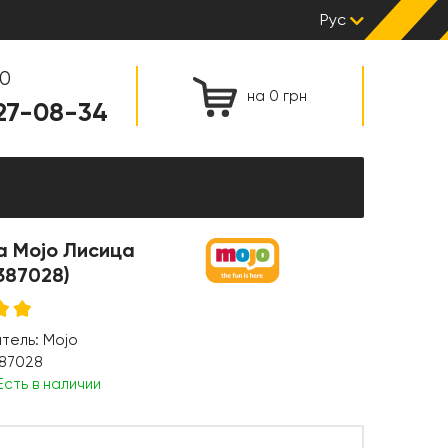
Рус
00
на 0 грн
127-08-34
а Mojo Лисица
387028)
итель:
Mojo
87028
Есть в наличии