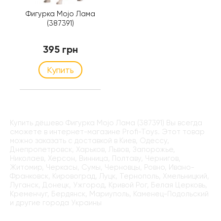
Фигурка Mojo Лама
(387391)
395 грн
Купить
Купить дёшево Фигурка Mojo Лама (387391) Вы всегда
сможете в интернет-магазине Profi-Toys. Этот товар
можно заказать с доставкой в Киев, Одессу,
Днепропетровск, Харьков, Львов, Запорожье,
Николаев, Херсон, Винница, Полтаву, Чернигов,
Житомир, Черкасы, Сумы, Черновцы, Ровно, Ивано-
Франковск, Кировоград, Луцк, Тернополь, Хмельницкий,
Луганск, Донецк, Ужгород, Кривой Рог, Белая Церковь,
Кременчуг, Бердянск, Мариуполь, Каменец-Подольский
и другие города Украины