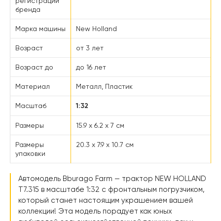
регистрации
бренда
Марка машины
New Holland
Возраст
от 3 лет
Возраст до
до 16 лет
Материал
Металл, Пластик
Масштаб
1:32
Размеры
15.9 х 6.2 х 7 см
Размеры
20.3 х 7.9 х 10.7 см
упаковки
Автомодель Bburago Farm — трактор NEW HOLLAND
T7.315 в масштабе 1:32 с фронтальным погрузчиком,
который станет настоящим украшением вашей
коллекции! Эта модель порадует как юных