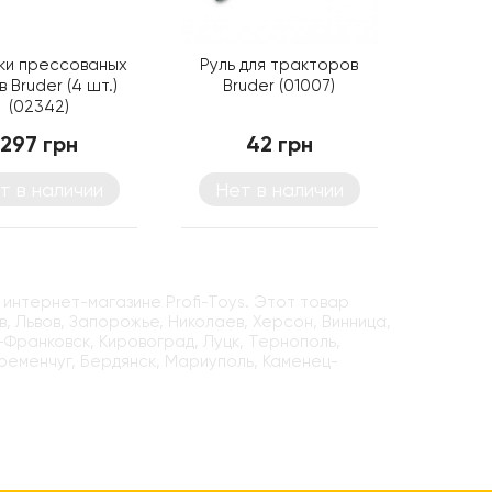
ки прессованых
Руль для тракторов
 Bruder (4 шт.)
Bruder (01007)
(02342)
297 грн
42 грн
т в наличии
Нет в наличии
 интернет-магазине Profi-Toys. Этот товар
, Львов, Запорожье, Николаев, Херсон, Винница,
-Франковск, Кировоград, Луцк, Тернополь,
Кременчуг, Бердянск, Мариуполь, Каменец-