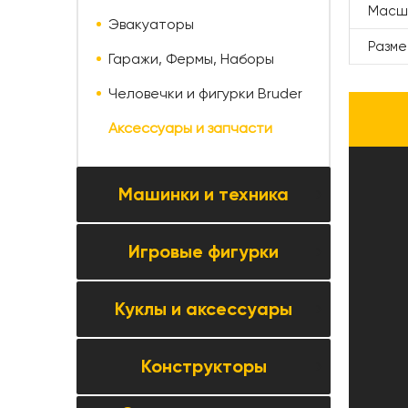
Масш
Эвакуаторы
Разм
Гаражи, Фермы, Наборы
Человечки и фигурки Bruder
Аксессуары и запчасти
Машинки и техника
Игровые фигурки
Все товары категории →
Коллекционные модели
Куклы и аксессуары
Все товары категории →
Автомобили и мотоциклы
Фигурки животных
Паркинги, треки и автосервисы
Конструкторы
Все товары категории →
Фигурки людей
Строительная и спецтехника
Куклы