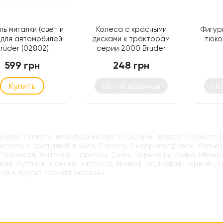
ь мигалки (свет и
Колеса с красными
Фигур
) для автомобилей
дисками к тракторам
тюков
ruder (02802)
серии 2000 Bruder
(02322)
599 грн
248 грн
Купить
Нет в наличии
Не
ёшево Отвал с лебедкой Bruder (03340) Вы всегда сможете в
казать с доставкой в Киев, Одессу, Днепропетровск, Харьков
 Чернигов, Житомир, Черкасы, Сумы, Черновцы, Ровно, Ивано
кий, Луганск, Донецк, Ужгород, Кривой Рог, Белая Церковь, 
ий и другие города Украины