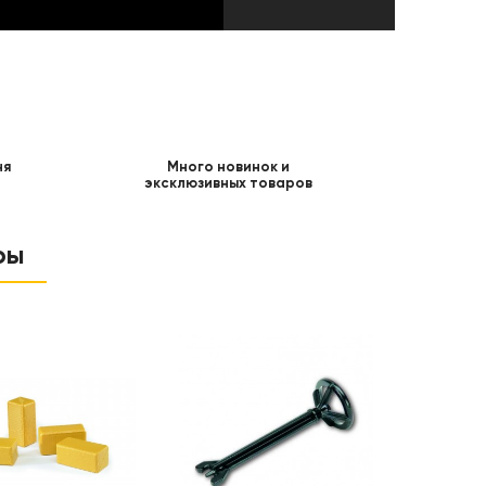
ня
Много новинок и
эксклюзивных товаров
ры