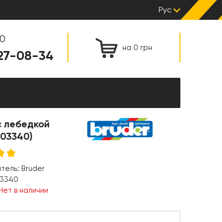
Рус
00
на 0 грн
127-08-34
с лебедкой
(03340)
итель:
Bruder
3340
Нет в наличии