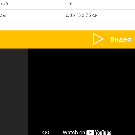
таб
1:16
еры
6.8 х 15 х 7.5 см
Видео