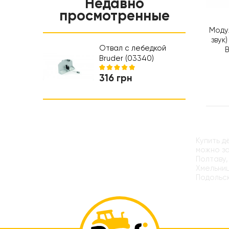
Недавно
Ночники и проэкторы
Салон красоты
просмотренные
Обучающие игрушки
Коляски и автокресла
Модул
звук
Ходунки
Отвал с лебедкой
B
Bruder (03340)
316 грн
Купить д
можно за
Полтаву,
Хмельниц
Подольск