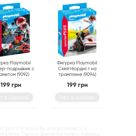
урка Playmobil
Фигурка Playmobil
ер-подрывник с
Скейтбордист на
амитом (9092)
трамплине (9094)
199 грн
199 грн
т в наличии
Нет в наличии
ил Sports & Action Вы всегда сможете в
ой в Киев, Одессу, Днепропетровск, Харьков,