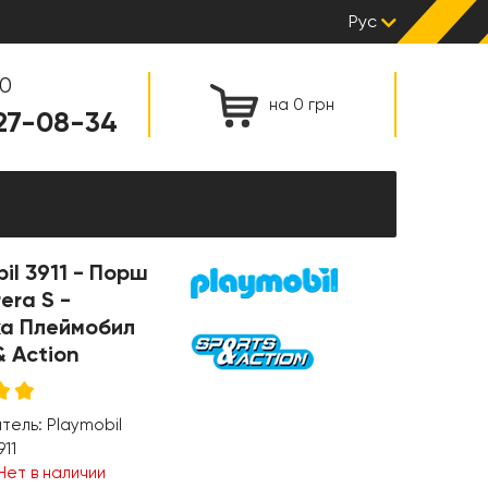
Рус
00
на 0 грн
127-08-34
il 3911 - Порш
era S -
а Плеймобил
& Action
итель:
Playmobil
911
Нет в наличии