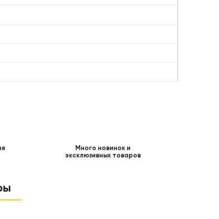
ня
Много новинок и
эксклюзивных товаров
ры