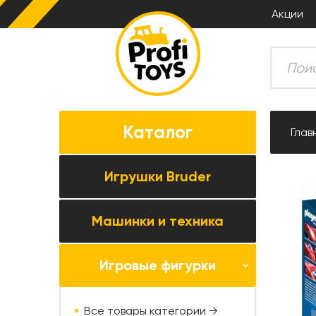
Акции
Каталог
Глав
Игрушки Bruder
Машинки и техника
Все товары категории →
Комбайны
Игровые фигурки
Все товары категории →
Тракторы
Коллекционные модели
Прицепная техника
Все товары категории →