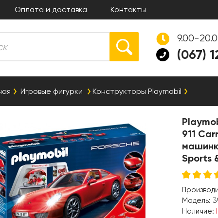
Оплата и доставка
Контакты
9.00-20.
(067) 
ная
Игровые фигурки
Конструкторы Playmobil
Playmob
911 Carr
машинк
Sports 
Производ
Модель:
3
Наличие: