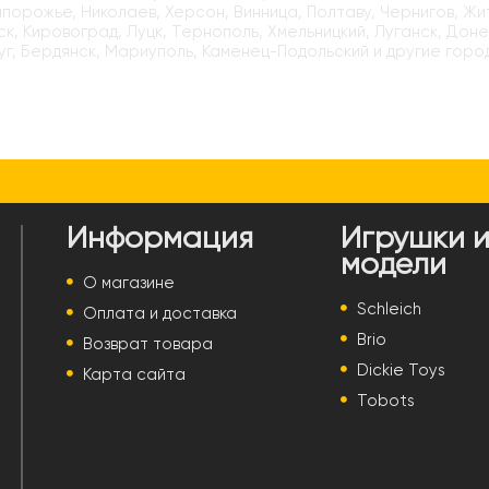
апорожье, Николаев, Херсон, Винница, Полтаву, Чернигов, Ж
к, Кировоград, Луцк, Тернополь, Хмельницкий, Луганск, Доне
г, Бердянск, Мариуполь, Каменец-Подольский и другие горо
Информация
Игрушки 
модели
О магазине
Schleich
Оплата и доставка
Brio
Возврат товара
Dickie Toys
Карта сайта
Tobots