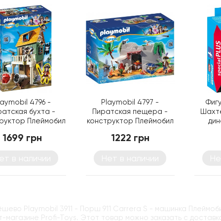
laymobil 4796 -
Playmobil 4797 -
Фиг
ратская бухта -
Пиратская пещера -
Шахт
руктор Плеймобил
конструктор Плеймобил
дин
Super 4
Super 4
1699 грн
1222 грн
ет в наличии
Нет в наличии
Не
ёшево Playmobil 3911 - Порш 911 Carrera S - машинка Плеймоб
-магазине Profi-Toys. Этот товар можно заказать с доставк