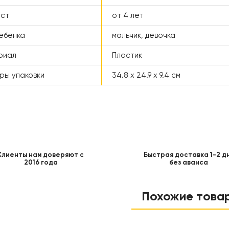
аст
от 4 лет
ебенка
мальчик, девочка
риал
Пластик
ры упаковки
34.8 x 24.9 x 9.4 см
Клиенты нам доверяют с
Быстрая доставка 1-2 д
2016 года
без аванса
Похожие това