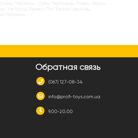
итомир, Черкасы, Сумы, Черновцы, Ровно, Ивано-
цк, Ужгород, Кривой Рог, Белая Церковь,
да Украины
и
Обратная связь
(067) 127-08-34
info@profi-toys.com.ua
9.00-20.00