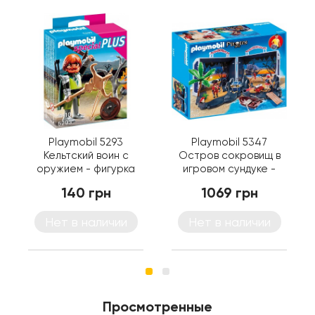
Playmobil 5293
Playmobil 5347
Кельтский воин с
Остров сокровищ в
оружием - фигурка
игровом сундуке -
Плеймобил
игровой набор
140 грн
1069 грн
Плеймобил
Нет в наличии
Нет в наличии
Просмотренные