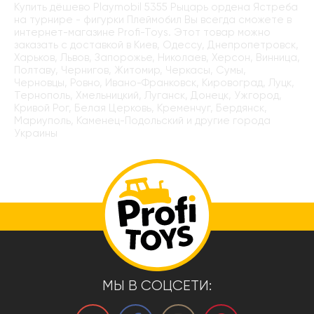
Купить дёшево Playmobil 5355 Рыцарь ордена Ястреба
на турнире - фигурки Плеймобил Вы всегда сможете в
интернет-магазине Profi-Toys. Этот товар можно
заказать с доставкой в Киев, Одессу, Днепропетровск,
Харьков, Львов, Запорожье, Николаев, Херсон, Винница,
Полтаву, Чернигов, Житомир, Черкасы, Сумы,
Черновцы, Ровно, Ивано-Франковск, Кировоград, Луцк,
Тернополь, Хмельницкий, Луганск, Донецк, Ужгород,
Кривой Рог, Белая Церковь, Кременчуг, Бердянск,
Мариуполь, Каменец-Подольский и другие города
Украины
МЫ В СОЦСЕТИ: