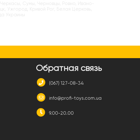
 Черкасы, Сумы, Черновцы, Ровно, Ивано-
цк, Ужгород, Кривой Рог, Белая Церковь,
да Украины
и
Обратная связь
(067) 127-08-34
info@profi-toys.com.ua
9.00-20.00