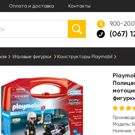
Оплата и доставка
Контакты
9.00-20.
(067) 
ная
Игровые фигурки
Конструкторы Playmobil
Playmob
Полице
мотоцик
фигурк
Производ
Модель:
5
Наличие: