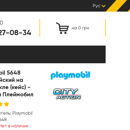
Рус
00
на 0 грн
127-08-34
il 5648
йский на
ле (кейс) -
и Плеймобил
итель:
Playmobil
648
Нет в наличии