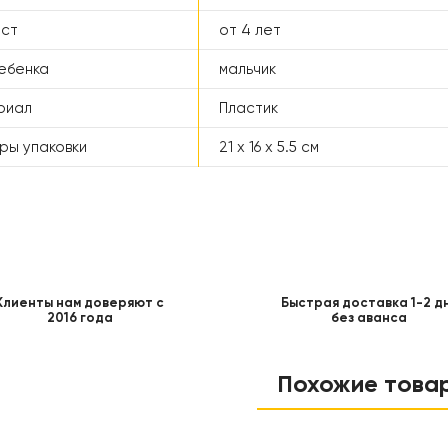
аст
от 4 лет
ебенка
мальчик
риал
Пластик
ры упаковки
21 x 16 x 5.5 см
Клиенты нам доверяют с
Быстрая доставка 1-2 д
2016 года
без аванса
Похожие това