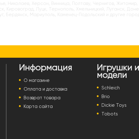
е, Николаев, Херсон, Винница, Полтаву, Чернигов, Житомир,
к, Кировоград, Луцк, Тернополь, Хмельницкий, Луганск, Доне
г, Бердянск, Мариуполь, Каменец-Подольский и другие горо
Информация
Игрушки 
модели
О магазине
Schleich
Оплата и доставка
Brio
Возврат товара
Dickie Toys
Карта сайта
Tobots