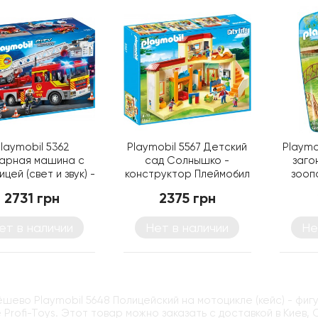
laymobil 5362
Playmobil 5567 Детский
Playmo
арная машина с
сад Солнышко -
заго
цей (свет и звук) -
конструктор Плеймобил
зооп
инка Плеймобил
2731 грн
2375 грн
ет в наличии
Нет в наличии
Не
ёшево Playmobil 5648 Полицейский на мотоцикле (кейс) - фи
 Profi-Toys. Этот товар можно заказать с доставкой в Киев,