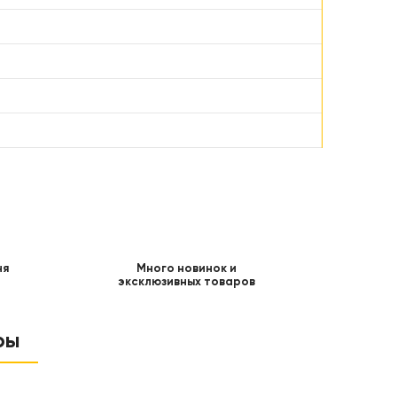
ня
Много новинок и
эксклюзивных товаров
ры