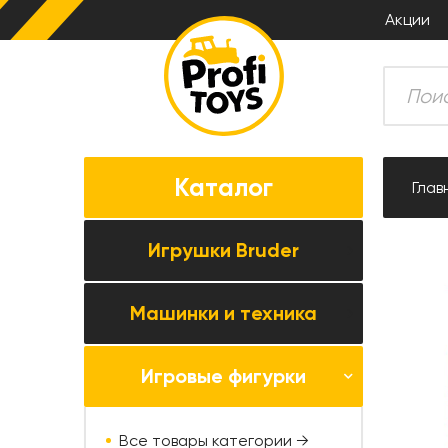
Акции
Каталог
Глав
Игрушки Bruder
Машинки и техника
Все товары категории →
Комбайны
Игровые фигурки
Все товары категории →
Тракторы
Коллекционные модели
Прицепная техника
Все товары категории →