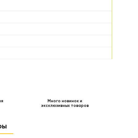
ня
Много новинок и
эксклюзивных товаров
ры