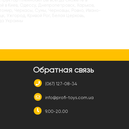
нструктор Плеймобил Вы всегда сможете в
ой в Киев, Одессу, Днепропетровск, Харьков,
итомир, Черкасы, Сумы, Черновцы, Ровно, Ивано-
цк, Ужгород, Кривой Рог, Белая Церковь,
да Украины
и
Обратная связь
(067) 127-08-34
info@profi-toys.com.ua
9.00-20.00