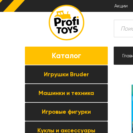
Акции
Каталог
Глав
Игрушки Bruder
Машинки и техника
Все товары категории →
Комбайны
Игровые фигурки
Все товары категории →
Тракторы
Коллекционные модели
Прицепная техника
Куклы и аксессуары
Все товары категории →