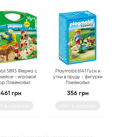
bil 5893 Ферма с
Playmobil 6141 Гуси и
 кейсе - игровой
утки в пруду - фигурки
ор Плеймобил
Плеймобил
461 грн
356 грн
т в наличии
Нет в наличии