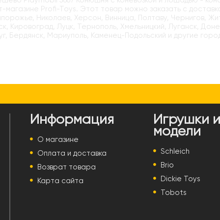
ёшево Playmobil 5667 Конюшня с коневозкой и лошадью - ко
-магазине Profi-Toys. Этот товар можно заказать с доставк
апорожье, Николаев, Херсон, Винница, Полтаву, Чернигов, Ж
к, Кировоград, Луцк, Тернополь, Хмельницкий, Луганск, Доне
г, Бердянск, Мариуполь, Каменец-Подольский и другие горо
Информация
Игрушки 
модели
О магазине
Schleich
Оплата и доставка
Brio
Возврат товара
Dickie Toys
Карта сайта
Tobots