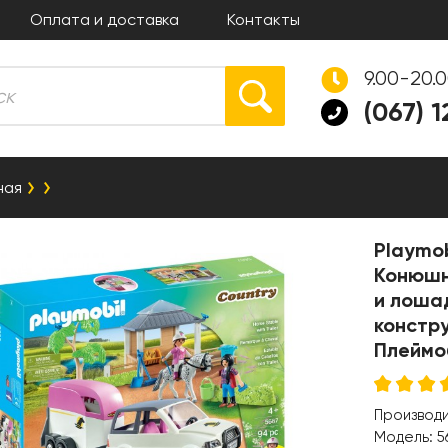
Оплата и доставка
Контакты
9.00-20.
(067) 
ная
Playmob
Конюшн
и лоша
констр
Плеймо
Производ
Модель:
5