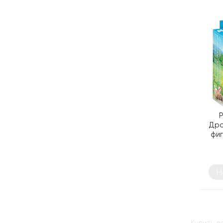
P
Дро
фиг
Н