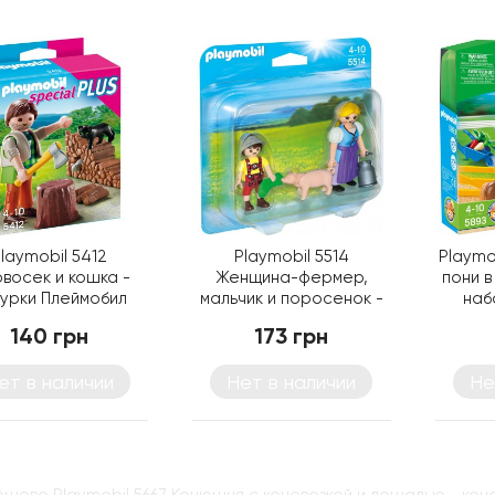
laymobil 5412
Playmobil 5514
Playmo
восек и кошка -
Женщина-фермер,
пони в
урки Плеймобил
мальчик и поросенок -
наб
фигурки Плеймобил
140 грн
173 грн
ет в наличии
Нет в наличии
Не