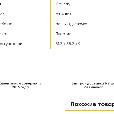
я
Country
аст
от 4 лет
ебенка
мальчик, девочка
риал
Пластик
ры упаковки
51.2 x 38.2 x 9
Клиенты нам доверяют с
Быстрая доставка 1-2 д
2016 года
без аванса
Похожие това