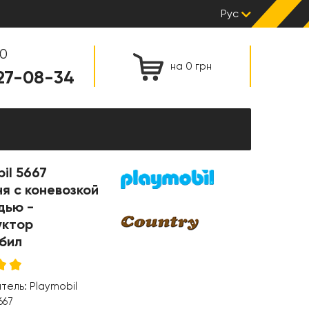
Рус
00
на 0 грн
127-08-34
il 5667
я с коневозкой
дью -
уктор
бил
итель:
Playmobil
667