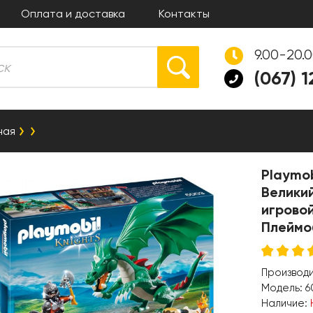
Оплата и доставка
Контакты
9.00-20.
(067) 
ная
Playmob
Великий
игрово
Плеймо
Производ
Модель:
6
Наличие: