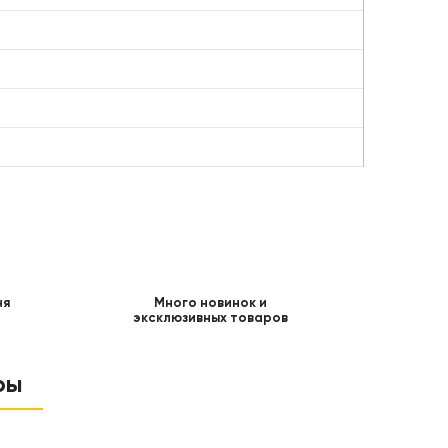
ня
Много новинок и
эксклюзивных товаров
ры