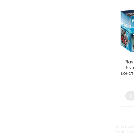
Play
Рыц
конст
Н
Купить д
Profi-To