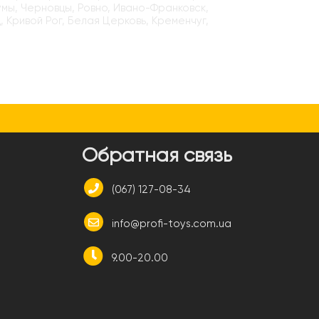
умы, Черновцы, Ровно, Ивано-Франковск,
, Кривой Рог, Белая Церковь, Кременчуг,
и
Обратная связь
(067) 127-08-34
info@profi-toys.com.ua
9.00-20.00