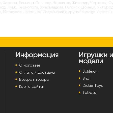
, Херсон, Винница, Полтаву, Чернигов, Житомир, Черкасы, С
ад, Луцк, Тернополь, Хмельницкий, Луганск, Донецк, Ужгород
, Мариуполь, Каменец-Подольский и другие города Украины
Информация
Игрушки 
модели
О магазине
Schleich
Оплата и доставка
Brio
Возврат товара
Dickie Toys
Карта сайта
Tobots