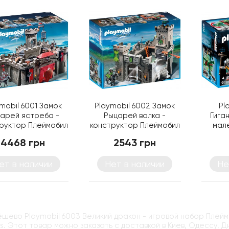
mobil 6001 Замок
Playmobil 6002 Замок
Pl
арей ястреба -
Рыцарей волка -
Гига
руктор Плеймобил
конструктор Плеймобил
мале
иг
4468 грн
2543 грн
ет в наличии
Нет в наличии
Не
ёшево Playmobil 6003 Великий дракон - игровой набор Плей
ys. Этот товар можно заказать с доставкой в Киев, Одессу, 