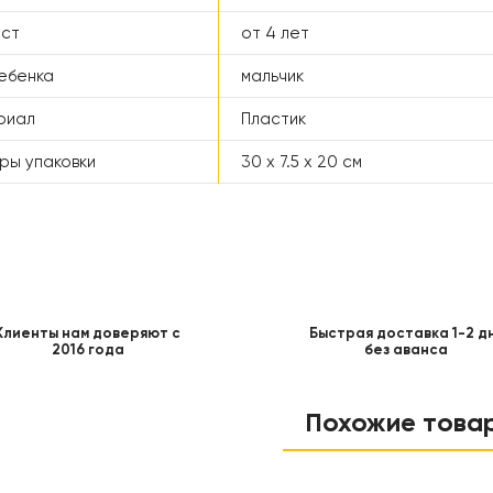
аст
от 4 лет
ебенка
мальчик
риал
Пластик
ры упаковки
30 x 7.5 x 20 см
Клиенты нам доверяют с
Быстрая доставка 1-2 д
2016 года
без аванса
Похожие това