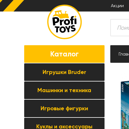
Акции
Каталог
Глав
Игрушки Bruder
Машинки и техника
Все товары категории →
Комбайны
Игровые фигурки
Все товары категории →
Тракторы
Коллекционные модели
Прицепная техника
Куклы и аксессуары
Все товары категории →