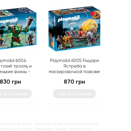
aymobil 6004
Playmobil 6005 Рыцари
нтский тролль и
Ястреба в
нькие воины -
маскировочной повозке
ровой набор
- игровой набор
830 грн
870 грн
Плеймобил
Плеймобил
т в наличии
Нет в наличии
мобил Вы всегда сможете в интернет-магазине
Днепропетровск, Харьков, Львов, Запорожье,