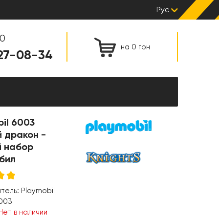
Рус
00
на 0 грн
127-08-34
il 6003
 дракон -
й набор
бил
итель:
Playmobil
003
Нет в наличии