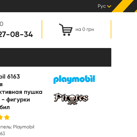
Рус
00
на 0 грн
127-08-34
il 6163
я
ктивная пушка
 - фигурки
бил
итель:
Playmobil
163