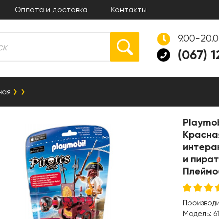
Оплата и доставка
Контакты
9.00-20.
(067) 
ная
Playmob
Красна
интера
и пират
Плеймо
Производ
Модель:
6