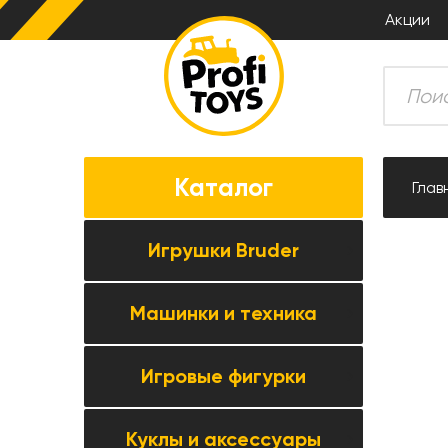
Акции
Каталог
Глав
Игрушки Bruder
Машинки и техника
Все товары категории →
Комбайны
Игровые фигурки
Все товары категории →
Тракторы
Коллекционные модели
Прицепная техника
Куклы и аксессуары
Все товары категории →