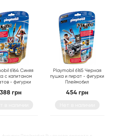
obil 6164 Синяя
Playmobil 6165 Черная
а с капитаном
пушка и пират - фигурки
тов - фигурки
Плеймобил
Плеймобил
388 грн
454 грн
т в наличии
Нет в наличии