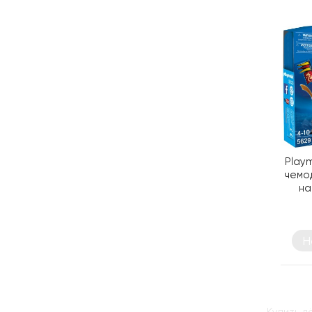
Playm
чемо
на
Н