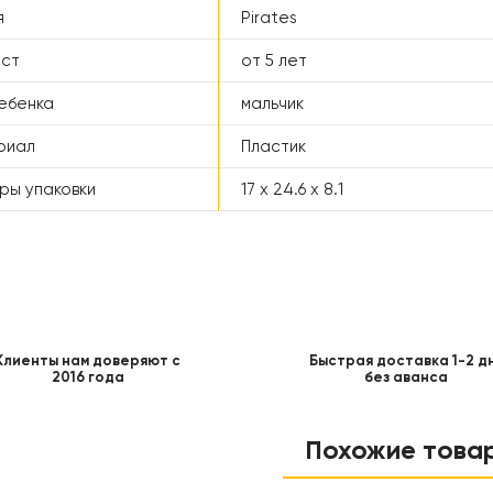
я
Pirates
аст
от 5 лет
ебенка
мальчик
риал
Пластик
ры упаковки
17 x 24.6 x 8.1
Клиенты нам доверяют с
Быстрая доставка 1-2 д
2016 года
без аванса
Похожие това