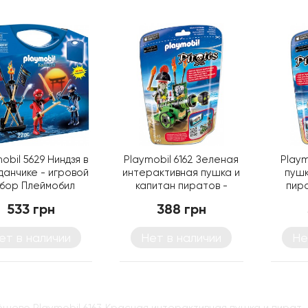
obil 5629 Ниндзя в
Playmobil 6162 Зеленая
Playm
данчике - игровой
интерактивная пушка и
пушк
бор Плеймобил
капитан пиратов -
пира
фигурки Плеймобил
533 грн
388 грн
ет в наличии
Нет в наличии
Не