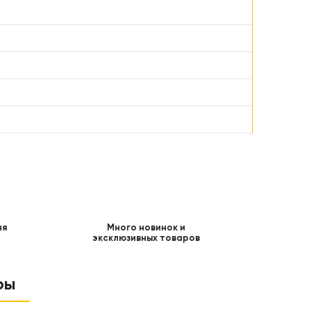
ня
Много новинок и
эксклюзивных товаров
ры