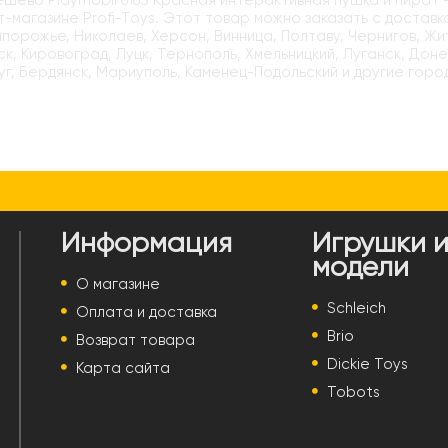
ёшево Playmobil 6163 Красная интерактивная пушка и пират 
-магазине Profi-Toys. Этот товар можно заказать с доставк
апорожье, Николаев, Херсон, Винница, Полтаву, Чернигов, Ж
к, Кировоград, Луцк, Тернополь, Хмельницкий, Луганск, Доне
г, Бердянск, Мариуполь, Каменец-Подольский и другие горо
Информация
Игрушки 
модели
О магазине
Schleich
Оплата и доставка
Brio
Возврат товара
Dickie Toys
Карта сайта
Tobots