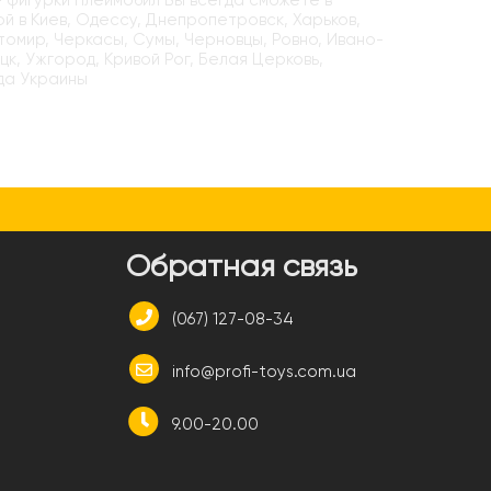
- фигурки Плеймобил Вы всегда сможете в
ой в Киев, Одессу, Днепропетровск, Харьков,
итомир, Черкасы, Сумы, Черновцы, Ровно, Ивано-
цк, Ужгород, Кривой Рог, Белая Церковь,
да Украины
и
Обратная связь
(067) 127-08-34
info@profi-toys.com.ua
9.00-20.00