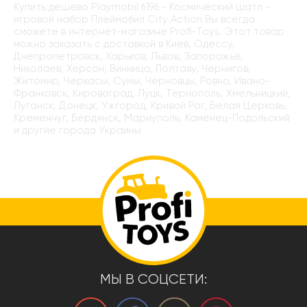
Купить дёшево Playmobil 6196 - Космический шатл -
игровой набор Плеймобил City Action Вы всегда
сможете в интернет-магазине Profi-Toys. Этот товар
можно заказать с доставкой в Киев, Одессу,
Днепропетровск, Харьков, Львов, Запорожье,
Николаев, Херсон, Винница, Полтаву, Чернигов,
Житомир, Черкасы, Сумы, Черновцы, Ровно, Ивано-
Франковск, Кировоград, Луцк, Тернополь, Хмельницкий,
Луганск, Донецк, Ужгород, Кривой Рог, Белая Церковь,
Кременчуг, Бердянск, Мариуполь, Каменец-Подольский
и другие города Украины
МЫ В СОЦСЕТИ: