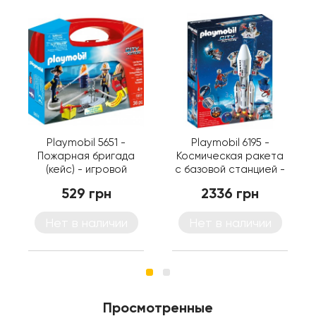
Playmobil 5651 -
Playmobil 6195 -
Пожарная бригада
Космическая ракета
(кейс) - игровой
с базовой станцией -
набор Плеймобил City
игровой набор
529 грн
2336 грн
Action
Плеймобил City Action
Нет в наличии
Нет в наличии
Просмотренные