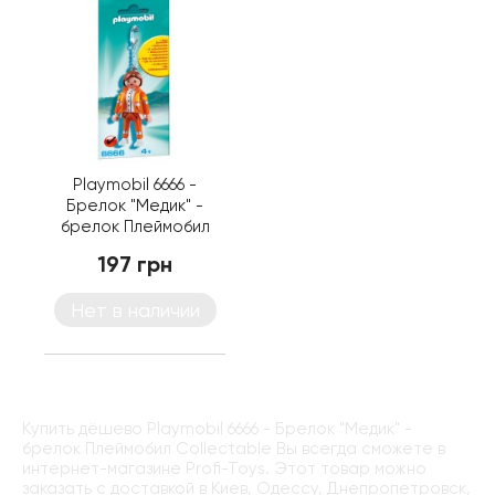
Playmobil 6666 -
Брелок "Медик" -
брелок Плеймобил
Collectable
197 грн
Нет в наличии
Купить дёшево Playmobil 6666 - Брелок "Медик" -
брелок Плеймобил Collectable Вы всегда сможете в
интернет-магазине Profi-Toys. Этот товар можно
заказать с доставкой в Киев, Одессу, Днепропетровск,