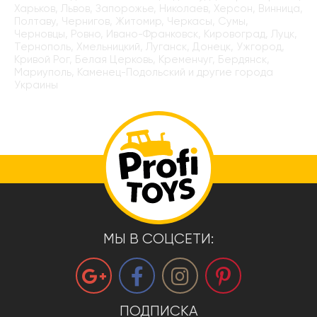
Харьков, Львов, Запорожье, Николаев, Херсон, Винница,
Полтаву, Чернигов, Житомир, Черкасы, Сумы,
Черновцы, Ровно, Ивано-Франковск, Кировоград, Луцк,
Тернополь, Хмельницкий, Луганск, Донецк, Ужгород,
Кривой Рог, Белая Церковь, Кременчуг, Бердянск,
Мариуполь, Каменец-Подольский и другие города
Украины
МЫ В СОЦСЕТИ:
ПОДПИСКА