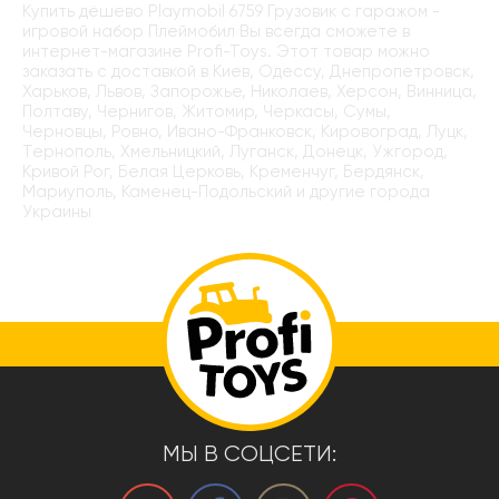
Купить дёшево Playmobil 6759 Грузовик с гаражом -
игровой набор Плеймобил Вы всегда сможете в
интернет-магазине Profi-Toys. Этот товар можно
заказать с доставкой в Киев, Одессу, Днепропетровск,
Харьков, Львов, Запорожье, Николаев, Херсон, Винница,
Полтаву, Чернигов, Житомир, Черкасы, Сумы,
Черновцы, Ровно, Ивано-Франковск, Кировоград, Луцк,
Тернополь, Хмельницкий, Луганск, Донецк, Ужгород,
Кривой Рог, Белая Церковь, Кременчуг, Бердянск,
Мариуполь, Каменец-Подольский и другие города
Украины
МЫ В СОЦСЕТИ: