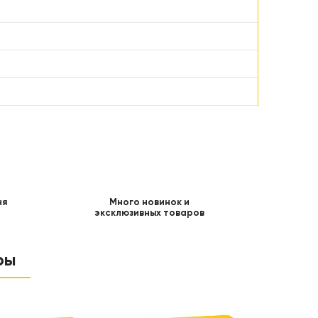
ня
Много новинок и
эксклюзивных товаров
ры