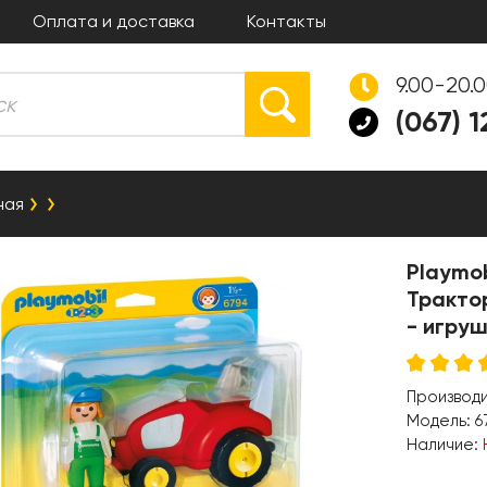
Оплата и доставка
Контакты
9.00-20.
(067) 
ная
Playmob
Тракто
- игру
Производ
Модель:
6
Наличие: