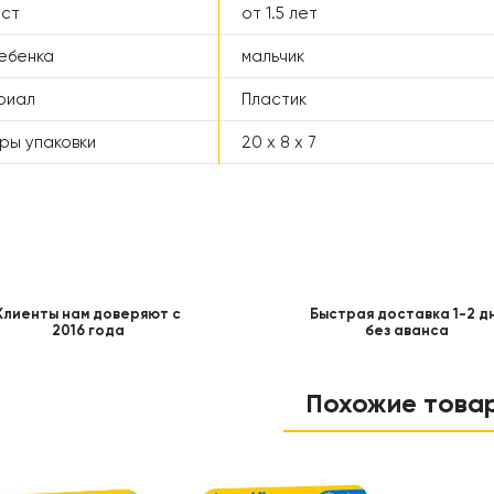
аст
от 1.5 лет
ебенка
мальчик
риал
Пластик
ры упаковки
20 x 8 x 7
Клиенты нам доверяют с
Быстрая доставка 1-2 д
2016 года
без аванса
Похожие това