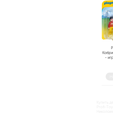
P
Кабри
- и
Н
Купить д
Profi-To
Николаев