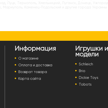
ад, Луцк, Тернополь, Хмельницкий, Луганск, Донецк, Ужгород
, Мариуполь, Каменец-Подольский и другие города Украины
Информация
Игрушки 
модели
О магазине
Schleich
Оплата и доставка
Brio
Возврат товара
Dickie Toys
Карта сайта
Tobots