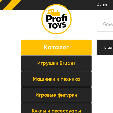
Акции
Каталог
Глав
Игрушки Bruder
Машинки и техника
Все товары категории →
Комбайны
Игровые фигурки
Все товары категории →
Тракторы
Коллекционные модели
Прицепная техника
Куклы и аксессуары
Все товары категории →