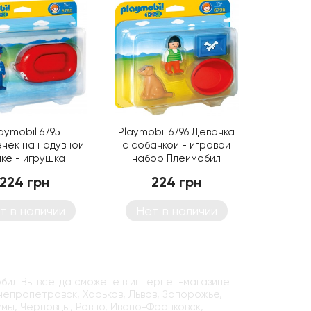
aymobil 6795
Playmobil 6796 Девочка
чек на надувной
с собачкой - игровой
ке - игрушка
набор Плеймобил
Плеймобил
224 грн
224 грн
т в наличии
Нет в наличии
обил Вы всегда сможете в интернет-магазине
Днепропетровск, Харьков, Львов, Запорожье,
умы, Черновцы, Ровно, Ивано-Франковск,