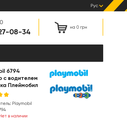
Рус
00
на 0 грн
127-08-34
il 6794
р с водителем
шка Плеймобил
итель:
Playmobil
794
Нет в наличии