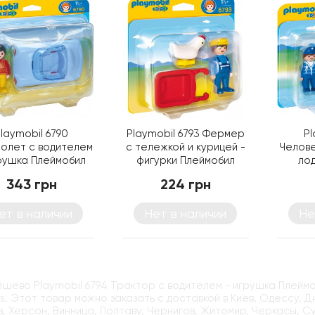
laymobil 6790
Playmobil 6793 Фермер
Pl
олет с водителем
с тележкой и курицей -
Челове
грушка Плеймобил
фигурки Плеймобил
лод
343 грн
224 грн
ет в наличии
Нет в наличии
Не
ёшево Playmobil 6794 Трактор с водителем - игрушка Плейм
ys. Этот товар можно заказать с доставкой в Киев, Одессу, 
, Херсон, Винница, Полтаву, Чернигов, Житомир, Черкасы, С