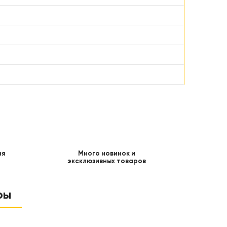
ня
Много новинок и
эксклюзивных товаров
ры