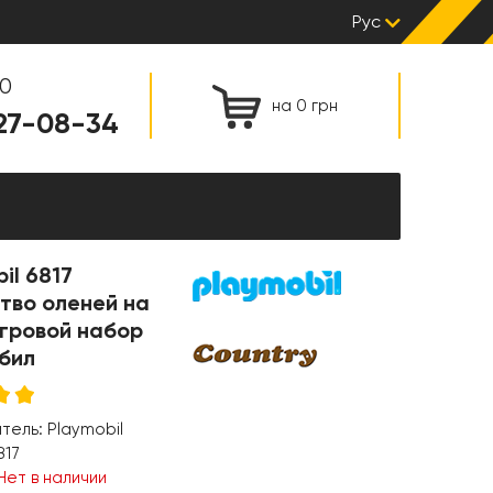
Рус
00
на 0 грн
127-08-34
il 6817
тво оленей на
игровой набор
бил
итель:
Playmobil
817
Нет в наличии