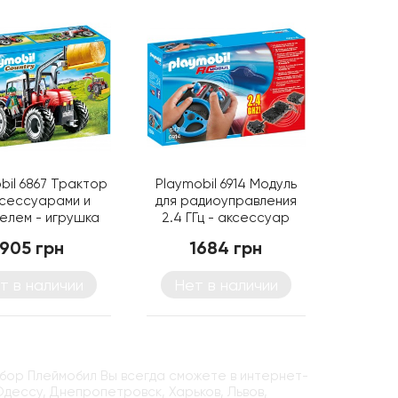
bil 6867 Трактор
Playmobil 6914 Модуль
ксессуарами и
для радиоуправления
елем - игрушка
2.4 ГГц - аксессуар
Плеймобил
Плеймобил
905 грн
1684 грн
т в наличии
Нет в наличии
абор Плеймобил Вы всегда сможете в интернет-
 Одессу, Днепропетровск, Харьков, Львов,