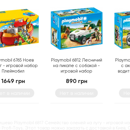
ymobil 6765 Ноев
Playmobil 6812 Лесничий
Playmo
г - игровой набор
на пикапе с собакой -
с а
Плеймобил
игровой набор
водит
Плеймобил
1649 грн
890 грн
ет в наличии
Нет в наличии
Не
ёшево Playmobil 6817 Семейство оленей на лугу - игровой н
 Profi-Toys. Этот товар можно заказать с доставкой в Киев,