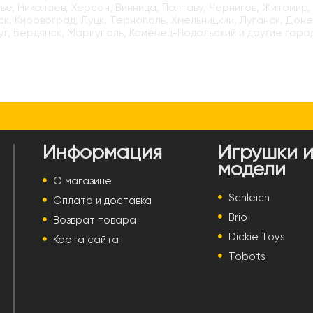
е, Николаев, Херсон, Винница, Полтаву, Чернигов, Житомир,
к, Кировоград, Луцк, Тернополь, Хмельницкий, Луганск, Доне
г, Бердянск, Мариуполь, Каменец-Подольский и другие горо
Информация
Игрушки 
модели
О магазине
Schleich
Оплата и доставка
Brio
Возврат товара
Dickie Toys
Карта сайта
Tobots