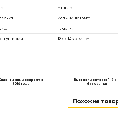
аст
от 4 лет
ебенка
мальчик, девочка
риал
Пластик
ры упаковки
187 x 143 x 75 см
Клиенты нам доверяют с
Быстрая доставка 1-2 д
2016 года
без аванса
Похожие това