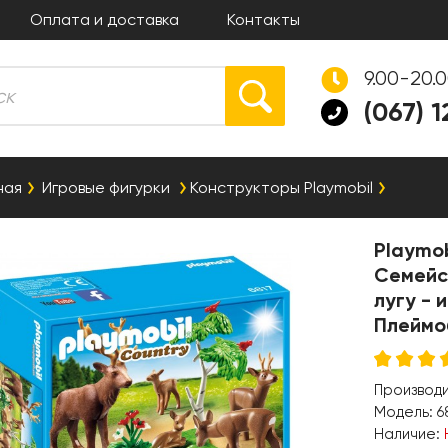
Оплата и доставка
Контакты
9.00-20.
(067) 
ная
Игровые фигурки
Конструкторы Playmobil
Playmob
Семейс
лугу - 
Плеймо
Производ
Модель:
6
Наличие: