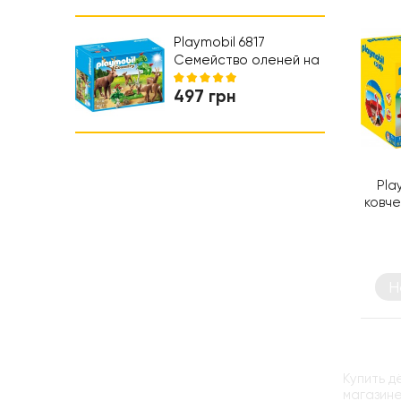
Коляски и автокресла
Ходунки
Playmobil 6817
Семейство оленей на
лугу - игровой набор
497 грн
Плеймобил
Pla
ковче
Н
Купить д
магазине