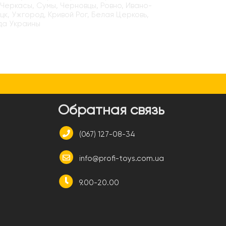
 Черкасы, Сумы, Черновцы, Ровно, Ивано-
цк, Ужгород, Кривой Рог, Белая Церковь,
да Украины
и
Обратная связь
(067) 127-08-34
info@profi-toys.com.ua
9.00-20.00