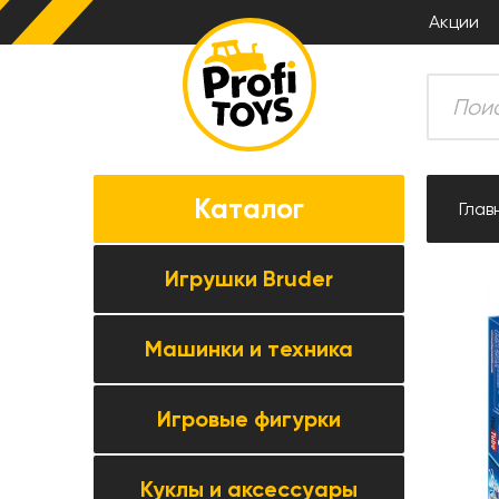
Акции
Каталог
Глав
Игрушки Bruder
Машинки и техника
Все товары категории →
Комбайны
Игровые фигурки
Все товары категории →
Тракторы
Коллекционные модели
Прицепная техника
Куклы и аксессуары
Все товары категории →