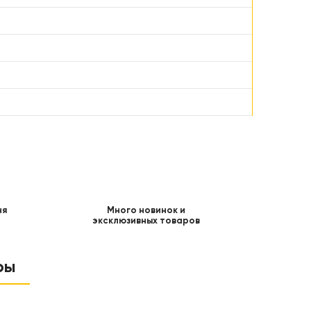
ня
Много новинок и
эксклюзивных товаров
ры