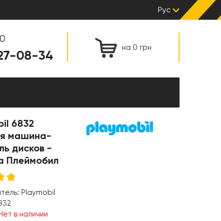
Рус
00
на 0 грн
127-08-34
il 6832
я машина-
ь дисков -
а Плеймобил
итель:
Playmobil
832
Нет в наличии