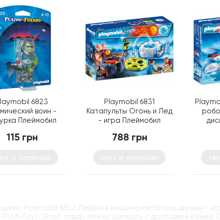
laymobil 6823
Playmobil 6831
Playmo
мический воин -
Катапульты Огонь и Лед
робо
урка Плеймобил
- игра Плеймобил
дис
115 грн
788 грн
ет в наличии
Нет в наличии
Не
ёшево Playmobil 6832 Ледяная машина-метатель дисков - иг
 Profi-Toys. Этот товар можно заказать с доставкой в Киев,