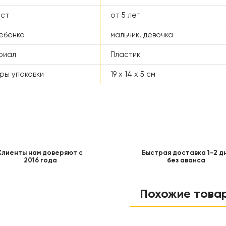
аст
от 5 лет
ебенка
мальчик, девочка
риал
Пластик
ры упаковки
19 x 14 x 5 см
Клиенты нам доверяют с
Быстрая доставка 1-2 д
2016 года
без аванса
Похожие това