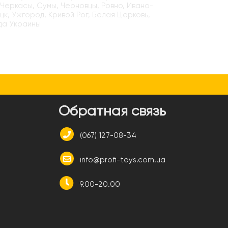
 Черкасы, Сумы, Черновцы, Ровно, Ивано-
цк, Ужгород, Кривой Рог, Белая Церковь,
да Украины
и
Обратная связь
(067) 127-08-34
info@profi-toys.com.ua
9.00-20.00