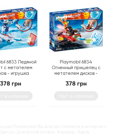
bil 6833 Ледяной
Playmobil 6834
т с метателем
Огненный пришелец с
ков - игрушка
метателем дисков -
Плеймобил
игрушка Плеймобил
378 грн
378 грн
т в наличии
Нет в наличии
рушка Плеймобил Вы всегда сможете в интернет-
 Одессу, Днепропетровск, Харьков, Львов,