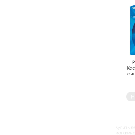
P
Кос
фиг
Н
Купить д
магазине