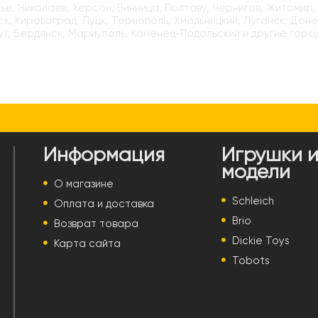
е, Николаев, Херсон, Винница, Полтаву, Чернигов, Житомир,
к, Кировоград, Луцк, Тернополь, Хмельницкий, Луганск, Доне
г, Бердянск, Мариуполь, Каменец-Подольский и другие горо
Информация
Игрушки 
модели
О магазине
Schleich
Оплата и доставка
Brio
Возврат товара
Dickie Toys
Карта сайта
Tobots