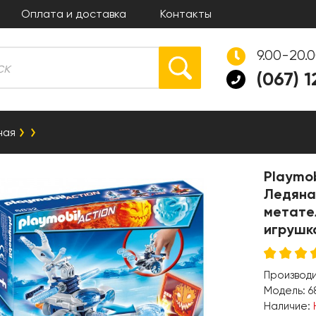
Оплата и доставка
Контакты
9.00-20.
(067) 
ная
Playmob
Ледяна
метател
игрушк
Производ
Модель:
6
Наличие: