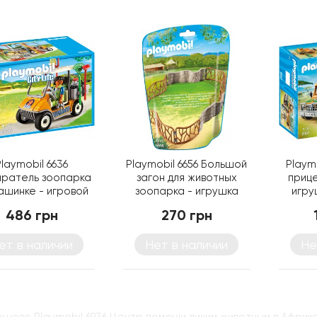
Playmobil 6636
Playmobil 6656 Большой
Playm
иратель зоопарка
загон для животных
прице
ашинке - игровой
зоопарка - игрушка
игру
бор Плеймобил
Плеймобил
486 грн
270 грн
ет в наличии
Нет в наличии
Не