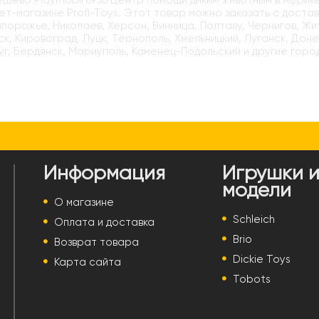
ёшево Playmobil 6936 Центр помощи диким животным в Африк
ет-магазине Profi-Toys. Этот товар можно заказать с достав
апорожье, Николаев, Херсон, Винница, Полтаву, Чернигов, Ж
к, Кировоград, Луцк, Тернополь, Хмельницкий, Луганск, Доне
г, Бердянск, Мариуполь, Каменец-Подольский и другие горо
Информация
Игрушки 
модели
О магазине
Schleich
Оплата и доставка
Brio
Возврат товара
Dickie Toys
Карта сайта
Tobots