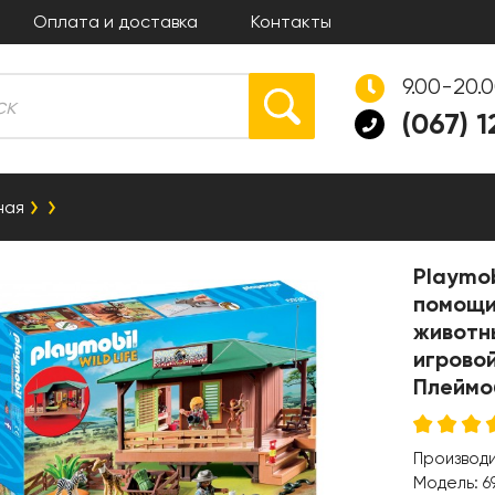
Оплата и доставка
Контакты
9.00-20.
(067) 
ная
Playmob
помощи
животн
игрово
Плеймо
Производ
Модель:
6