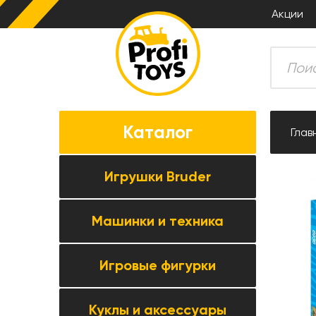
Акции
Каталог
Глав
Игрушки Bruder
Машинки и техника
Все товары категории →
Комбайны
Игровые фигурки
Все товары категории →
Тракторы
Коллекционные модели
Прицепная техника
Куклы и аксессуары
Все товары категории →