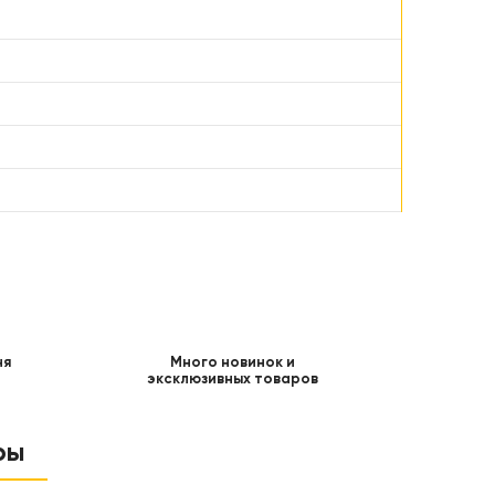
ня
Много новинок и
эксклюзивных товаров
ры