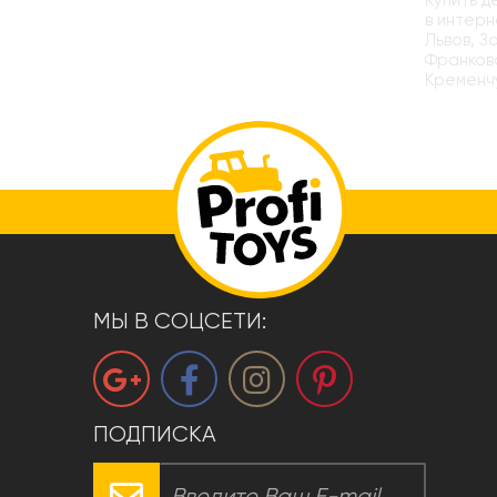
Купить д
в интерн
Львов, З
Франковс
Кременчу
МЫ В СОЦСЕТИ:
ПОДПИСКА