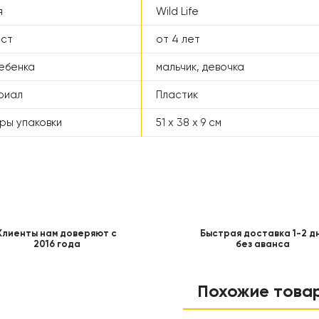
я
Wild Life
аст
от 4 лет
ебенка
мальчик, девочка
риал
Пластик
ры упаковки
51 x 38 x 9 см
Клиенты нам доверяют с
Быстрая доставка 1-2 д
2016 года
без аванса
Похожие това