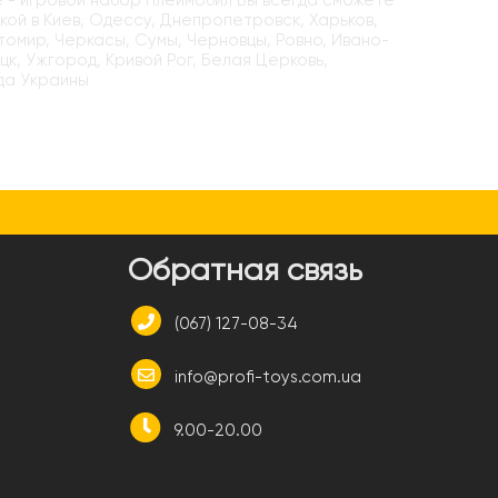
е - игровой набор Плеймобил Вы всегда сможете
кой в Киев, Одессу, Днепропетровск, Харьков,
итомир, Черкасы, Сумы, Черновцы, Ровно, Ивано-
цк, Ужгород, Кривой Рог, Белая Церковь,
да Украины
и
Обратная связь
(067) 127-08-34
info@profi-toys.com.ua
9.00-20.00