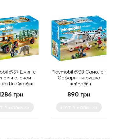
obil 6937 Джип с
Playmobil 6938 Самолет
пом и слоном -
Сафари - игрушка
шка Плеймобил
Плеймобил
1286 грн
890 грн
т в наличии
Нет в наличии