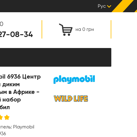
Рус
00
на 0 грн
127-08-34
il 6936 Центр
 диким
ым в Африке -
й набор
бил
итель:
Playmobil
936