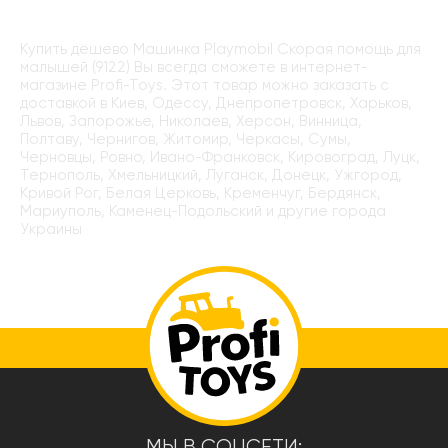
Купить дёшево Машинка Playmobil Скорая помощь для
малышей (9122) Вы всегда сможете в интернет-
магазине Profi-Toys. Этот товар можно заказать с
доставкой в Киев, Одессу, Днепропетровск, Харьков,
Львов, Запорожье, Николаев, Херсон, Винница,
Полтаву, Чернигов, Житомир, Черкасы, Сумы,
Черновцы, Ровно, Ивано-Франковск, Кировоград, Луцк,
Тернополь, Хмельницкий, Луганск, Донецк, Ужгород,
Кривой Рог, Белая Церковь, Кременчуг, Бердянск,
Мариуполь, Каменец-Подольский и другие города
Украины
МЫ В СОЦСЕТИ: