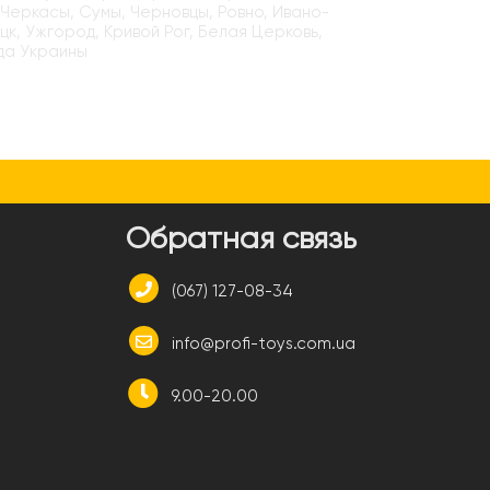
 Черкасы, Сумы, Черновцы, Ровно, Ивано-
цк, Ужгород, Кривой Рог, Белая Церковь,
да Украины
и
Обратная связь
(067) 127-08-34
info@profi-toys.com.ua
9.00-20.00