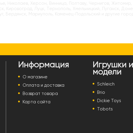
е, Николаев, Херсон, Винница, Полтаву, Чернигов, Житомир,
к, Кировоград, Луцк, Тернополь, Хмельницкий, Луганск, Доне
г, Бердянск, Мариуполь, Каменец-Подольский и другие горо
Информация
Игрушки 
модели
О магазине
Schleich
Оплата и доставка
Brio
Возврат товара
Dickie Toys
Карта сайта
Tobots