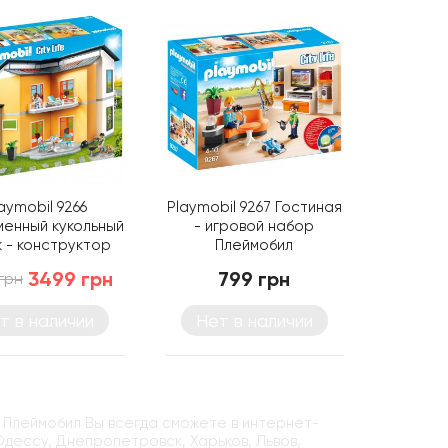
aymobil 9266
Playmobil 9267 Гостиная
енный кукольный
- игровой набор
 - конструктор
Плеймобил
Плеймобил
3499 грн
799 грн
грн
т в наличии
Нет в наличии
 Плеймобил Вы всегда сможете в интернет-
 Одессу, Днепропетровск, Харьков, Львов,