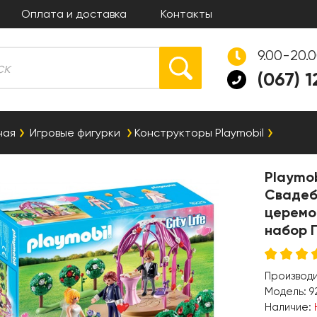
Оплата и доставка
Контакты
9.00-20.
(067) 
ная
Игровые фигурки
Конструкторы Playmobil
Playmob
Свадеб
церемо
набор 
Производ
Модель:
9
Наличие: