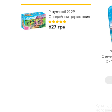
Коляски и автокресла
Ходунки
Playmobil 9229
Свадебная церемония
- игровой набор
627 грн
Плеймобил
P
Семей
фиг
Н
Купить д
магазине