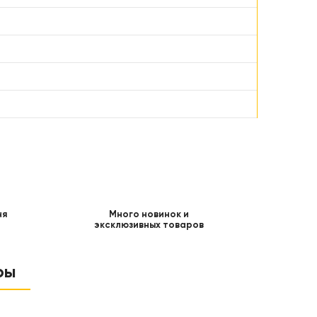
ня
Много новинок и
эксклюзивных товаров
ры