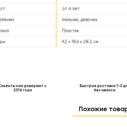
аст
от 4 лет
ебенка
мальчик, девочка
риал
Пластик
еры
9.2 х 18.6 х 28.2 см
Клиенты нам доверяют с
Быстрая доставка 1-2 д
2016 года
без аванса
Похожие това