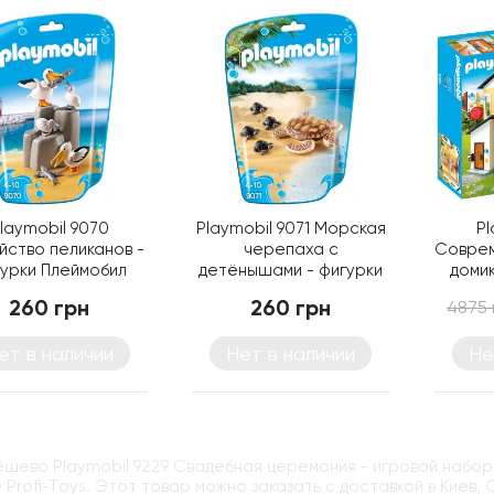
laymobil 9070
Playmobil 9071 Морская
Pl
ство пеликанов -
черепаха с
Соврем
урки Плеймобил
детёнышами - фигурки
домик
Плеймобил
260 грн
260 грн
4875 
ет в наличии
Нет в наличии
Не
ёшево Playmobil 9229 Свадебная церемония - игровой набор
 Profi-Toys. Этот товар можно заказать с доставкой в Киев,