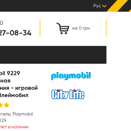
Рус
00
на 0 грн
127-08-34
il 9229
ная
ния - игровой
Плеймобил
итель:
Playmobil
229
Нет в наличии