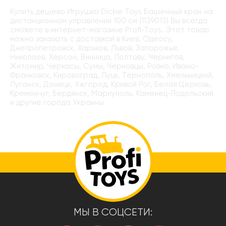
Купить дёшево Игрушка Dickie Toys Башенный кран на
дистанционном управлении 100 см (1139013) Вы всегда
сможете в интернет-магазине Profi-Toys. Этот товар
можно заказать с доставкой в Киев, Одессу,
Днепропетровск, Харьков, Львов, Запорожье,
Николаев, Херсон, Винница, Полтаву, Чернигов,
Житомир, Черкасы, Сумы, Черновцы, Ровно, Ивано-
Франковск, Кировоград, Луцк, Тернополь, Хмельницкий,
Луганск, Донецк, Ужгород, Кривой Рог, Белая Церковь,
Кременчуг, Бердянск, Мариуполь, Каменец-Подольский
и другие города Украины
МЫ В СОЦСЕТИ: