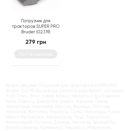
Погрузчик для
тракторов SUPER PRO
Bruder (02319)
279 грн
Нет в наличии
Купить дёшево Погрузчик для тракторов SUPER PRO
Bruder (02319) Вы всегда сможете в интернет-магазине
Profi-Toys. Этот товар можно заказать с доставкой в
Киев, Одессу, Днепропетровск, Харьков, Львов,
Запорожье, Николаев, Херсон, Винница, Полтаву,
Чернигов, Житомир, Черкасы, Сумы, Черновцы, Ровно,
Ивано-Франковск, Кировоград, Луцк, Тернополь,
Хмельницкий, Луганск, Донецк, Ужгород, Кривой Рог,
Белая Церковь, Кременчуг, Бердянск, Мариуполь,